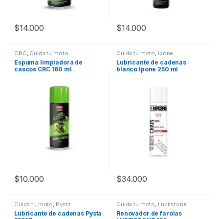
$
14.000
$
14.000
CRC
,
Cuida tu moto
Cuida tu moto
,
Ipone
Espuma limpiadora de
Lubricante de cadenas
cascos CRC 160 ml
blanco Ipone 250 ml
$
10.000
$
34.000
Cuida tu moto
,
Pysta
Cuida tu moto
,
Lubristone
Lubricante de cadenas Pysta
Renovador de farolas