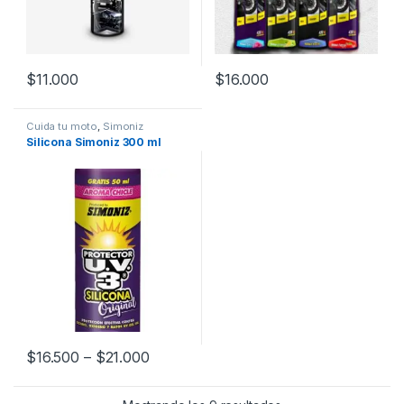
$
11.000
$
16.000
Este producto tiene múltiples v
Cuida tu moto
,
Simoniz
Silicona Simoniz 300 ml
$
16.500
–
$
21.000
Este producto tiene múltiples variantes. Las opciones se pueden