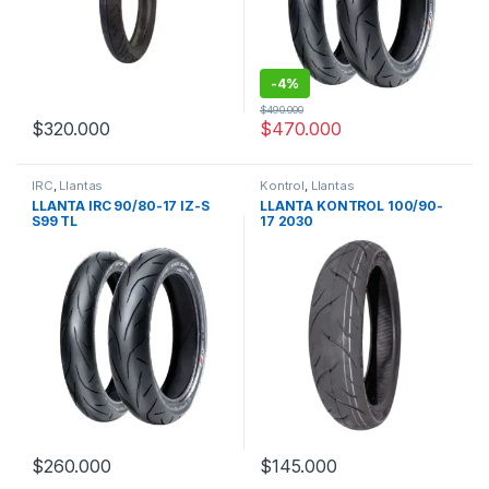
-
4%
$
490.000
$
320.000
$
470.000
IRC
,
Llantas
Kontrol
,
Llantas
LLANTA IRC 90/80-17 IZ-S
LLANTA KONTROL 100/90-
S99 TL
17 2030
$
260.000
$
145.000