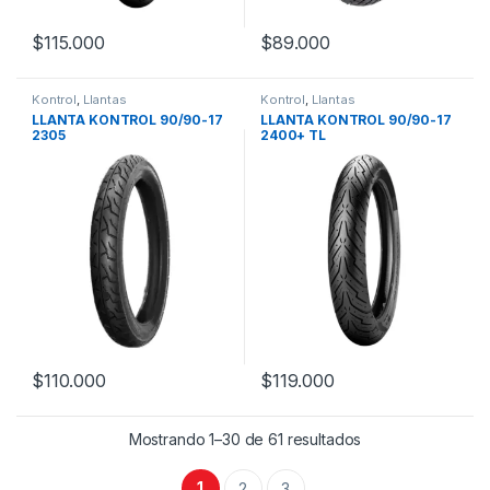
$
115.000
$
89.000
Kontrol
,
Llantas
Kontrol
,
Llantas
LLANTA KONTROL 90/90-17
LLANTA KONTROL 90/90-17
2305
2400+ TL
$
110.000
$
119.000
Mostrando 1–30 de 61 resultados
1
2
3