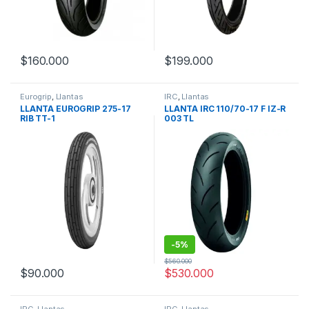
$
160.000
$
199.000
Eurogrip
,
Llantas
IRC
,
Llantas
LLANTA EUROGRIP 275-17
LLANTA IRC 110/70-17 F IZ-R
RIB TT-1
003 TL
-
5%
$
560.000
$
90.000
$
530.000