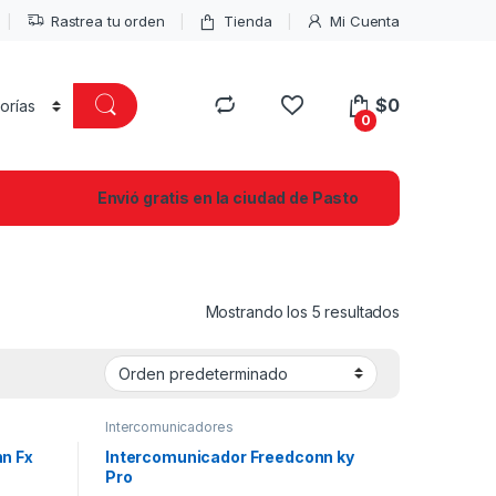
Rastrea tu orden
Tienda
Mi Cuenta
$
0
0
Envió gratis en la ciudad de Pasto
Mostrando los 5 resultados
Intercomunicadores
n Fx
Intercomunicador Freedconn ky
Pro