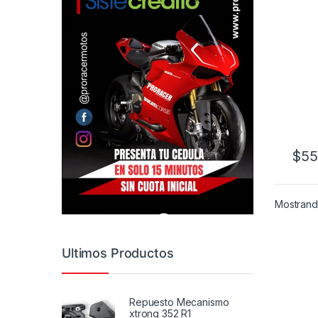
$
55
Mostrando
Ultimos Productos
Repuesto Mecanismo
xtrong 352 R1