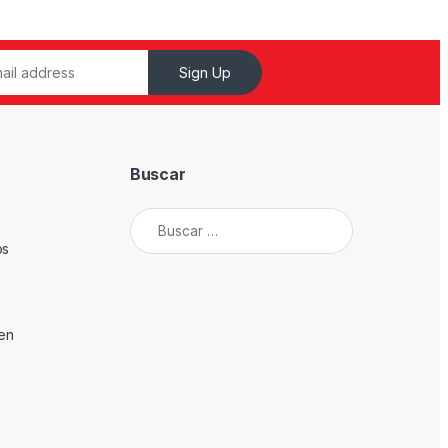
Sign Up
Buscar
Buscar:
os
den