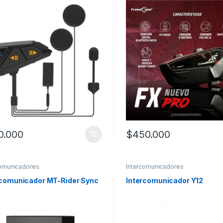
0.000
$
450.000
comunicadores
Intercomunicadores
rcomunicador MT-Rider Sync
Intercomunicador Y12