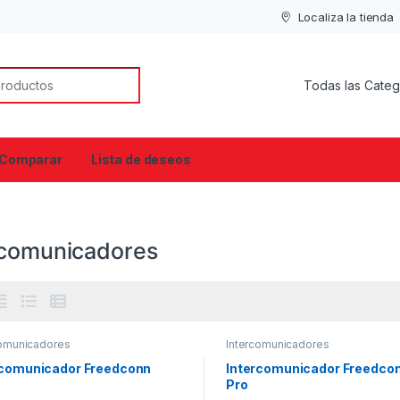
Localiza la tienda
or:
Comparar
Lista de deseos
rcomunicadores
comunicadores
Intercomunicadores
rcomunicador Freedconn
Intercomunicador Freedcon
Pro