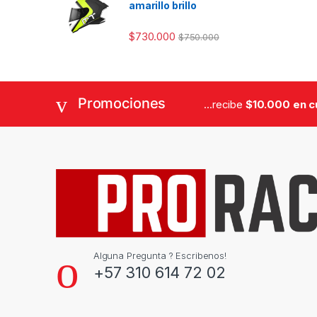
amarillo brillo
$
730.000
$
750.000
Promociones
...recibe
$10.000 en 
Alguna Pregunta ? Escribenos!
+57 310 614 72 02