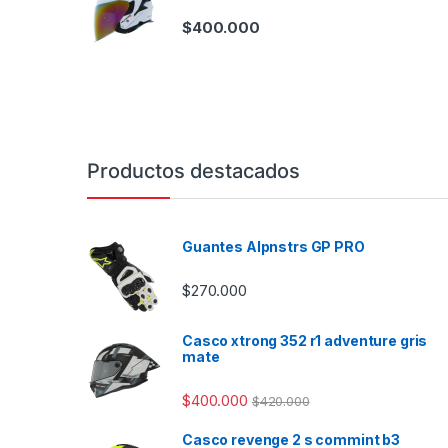
Este pr
$
400.000
Productos destacados
Guantes Alpnstrs GP PRO
$
270.000
Casco xtrong 352 r1 adventure gris
mate
$
400.000
$
420.000
Casco revenge 2 s commint b3