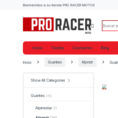
Bienvenidos a su tienda PRO RACER MOTOS
Search f
Inicio
Tienda
Contactos
Blog
Inicio
Guantes
Alpnstr
Guan
Show All Categories
Guantes
(45)
Alpinestar
(2)
Alpnstr
(10)