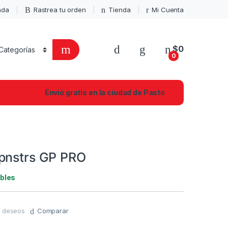
enda
Rastrea tu orden
Tienda
Mi Cuenta
$
0
0
Envió gratis en la ciudad de Pasto
pnstrs GP PRO
ibles
de deseos
Comparar