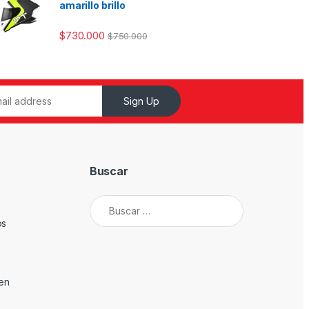
amarillo brillo
$
730.000
$
750.000
Sign Up
Buscar
Buscar:
os
den