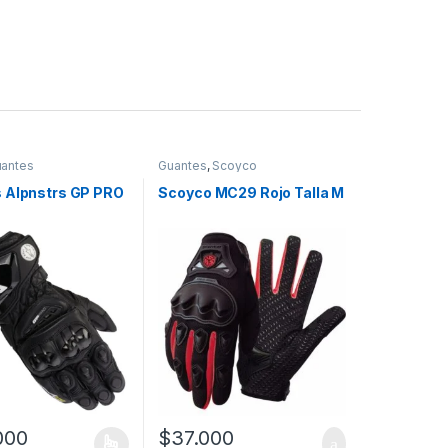
antes
Guantes
,
Scoyco
 Alpnstrs GP PRO
Scoyco MC29 Rojo Talla M
000
$
37.000