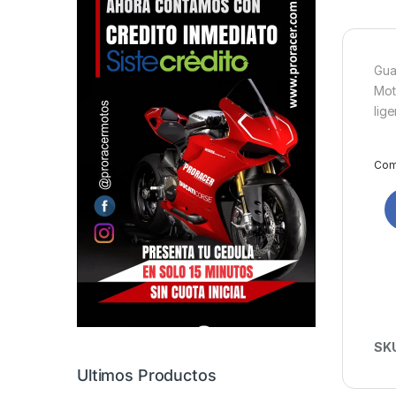
Gua
Mot
lige
Comp
SK
Ultimos Productos