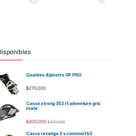
a página de producto
as opciones se pueden elegir en la página de producto
ucto tiene múltiples variantes. Las opciones se pueden elegir en la 
Disponibles
Guantes Alpnstrs GP PRO
$
270.000
Casco xtrong 352 r1 adventure gris
mate
$
400.000
$
420.000
Casco revenge 2 s commint b3