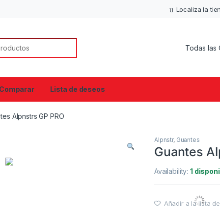
Localiza la ti
or:
Comparar
Lista de deseos
tes Alpnstrs GP PRO
Alpnstr
,
Guantes
Guantes Al
Availability:
1 dispon
Añadir a la lista 