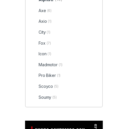
Axe
(6)
Axio
(1)
City
(1)
Fox
(7)
Icon
(1)
Madmotor
(1)
Pro Biker
(1)
Scoyco
(5)
Soumy
(5)