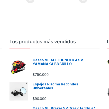
oducto tiene múltiples variantes. Las opciones se pueden elegir en l
Este producto tiene múltiples variantes. L
Este prod
Los productos más vendidos
Casco MT MT THUNDER 4 SV
YAMANAKA B3 BRILLO
$
750.000
Espejos Rizoma Redondos
Universales
$
90.000
Casco MT Braker SV Crazy Teddy B7