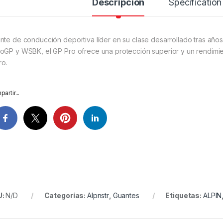
Descripción
Specification
nte de conducción deportiva líder en su clase desarrollado tras años
oGP y WSBK, el GP Pro ofrece una protección superior y un rendimi
ro.
artir...
U:
N/D
Categorías:
Alpnstr
,
Guantes
Etiquetas:
ALPIN