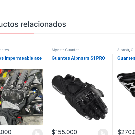
uctos relacionados
antes
Alpnstr
,
Guantes
Alpnstr
,
Gu
es impermeable axe
Guantes Alpnstrs S1 PRO
Guantes
.000
$
155.000
$
270.