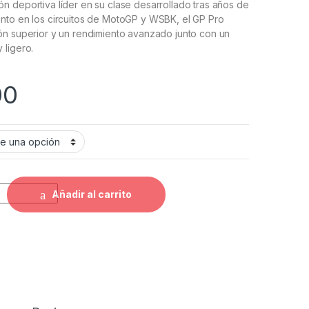
 deportiva líder en su clase desarrollado tras años de
nto en los circuitos de MotoGP y WSBK, el GP Pro
ón superior y un rendimiento avanzado junto con un
 ligero.
00
GP PRO quantity
Añadir al carrito