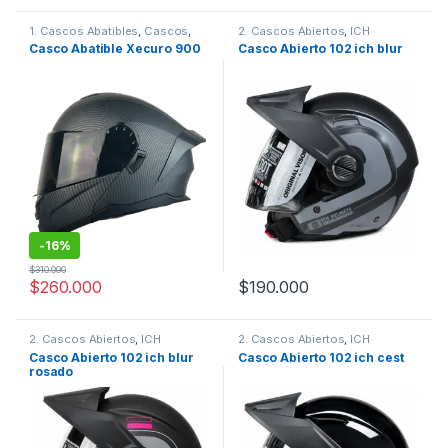
1. Cascos Abatibles
,
Cascos
,
2. Cascos Abiertos
,
ICH
Xecuro
Casco Abatible Xecuro 900
Casco Abierto 102 ich blur
-
16%
$
310.000
$
260.000
$
190.000
Este producto tiene múltiples variantes. Las opciones se pueden
Este producto tiene múltiples v
2. Cascos Abiertos
,
ICH
2. Cascos Abiertos
,
ICH
Casco Abierto 102 ich blur
Casco Abierto 102 ich cest
rosado