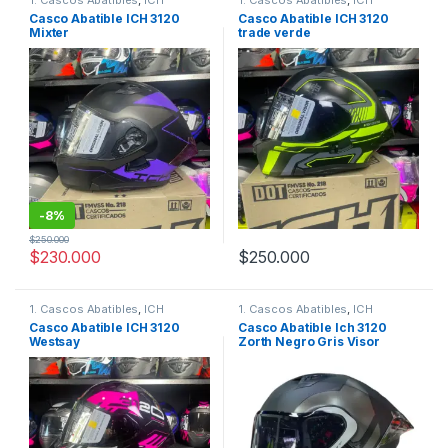
1. Cascos Abatibles
,
ICH
1. Cascos Abatibles
,
ICH
Casco Abatible ICH 3120
Casco Abatible ICH 3120
Mixter
trade verde
-
8%
$
250.000
$
230.000
$
250.000
Este producto tiene múltiples variantes. Las opciones se pueden
Este producto tiene múltiples v
1. Cascos Abatibles
,
ICH
1. Cascos Abatibles
,
ICH
Casco Abatible ICH 3120
Casco Abatible Ich 3120
Westsay
Zorth Negro Gris Visor
Transparente