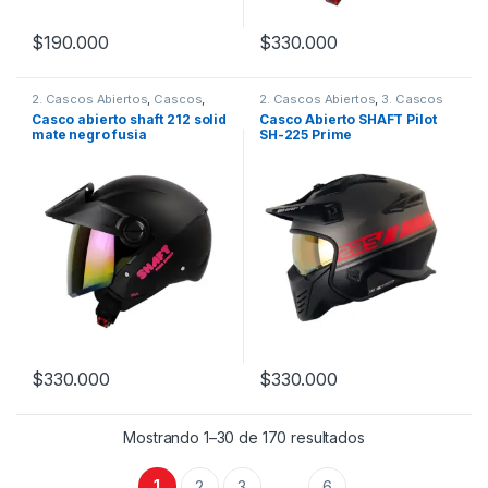
$
190.000
$
330.000
Este producto tiene múltiples variantes. Las opciones se pueden
Este producto tiene múltiples v
2. Cascos Abiertos
,
Cascos
,
2. Cascos Abiertos
,
3. Cascos
Shaft
Integrales
,
Cascos
,
Shaft
Casco abierto shaft 212 solid
Casco Abierto SHAFT Pilot
mate negro fusia
SH-225 Prime
$
330.000
$
330.000
Este producto tiene múltiples variantes. Las opciones se pueden
Este producto tiene múltiples v
Mostrando 1–30 de 170 resultados
1
2
3
6