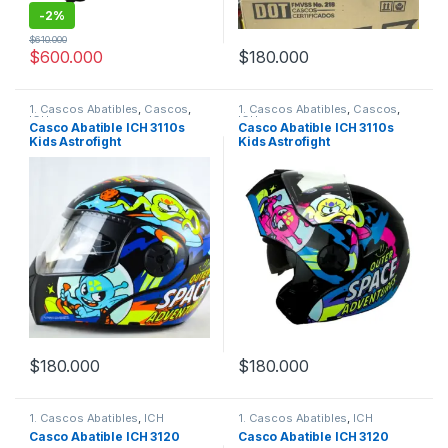
-
2%
$
610.000
$
600.000
$
180.000
Este producto tiene múltiples v
1. Cascos Abatibles
,
Cascos
,
1. Cascos Abatibles
,
Cascos
,
ICH
ICH
Casco Abatible ICH 3110s
Casco Abatible ICH 3110s
Kids Astrofight
Kids Astrofight
$
180.000
$
180.000
Este producto tiene múltiples variantes. Las opciones se pueden
Este producto tiene múltiples v
1. Cascos Abatibles
,
ICH
1. Cascos Abatibles
,
ICH
Casco Abatible ICH 3120
Casco Abatible ICH 3120