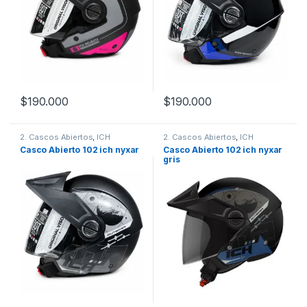
$
190.000
$
190.000
Este producto tiene múltiples variantes. Las opciones se pueden
Este producto tiene múltiples v
2. Cascos Abiertos
,
ICH
2. Cascos Abiertos
,
ICH
Casco Abierto 102 ich nyxar
Casco Abierto 102 ich nyxar
gris