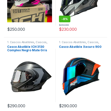
-
8%
$
250.000
$
250.000
$
230.000
Este producto tiene múltiples variantes. Las opciones se pueden
Este producto tiene múltiples v
1. Cascos Abatibles
,
Cascos
,
1. Cascos Abatibles
,
Cascos
,
ICH
Xecuro
Casco Abatible ICH 3130
Casco Abatible Xecuro 900
Complex Negro Mate Gris
Visor Plateado
$
290.000
$
290.000
Este producto tiene múltiples variantes. Las opciones se pueden
Este producto tiene múltiples v