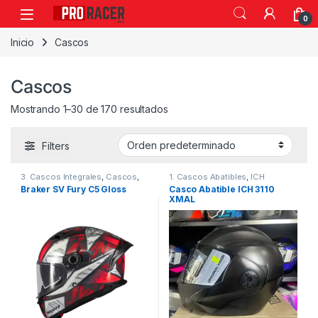
0
Inicio
Cascos
Cascos
Mostrando 1–30 de 170 resultados
Filters
3. Cascos Integrales
,
Cascos
,
1. Cascos Abatibles
,
ICH
MT
Braker SV Fury C5 Gloss
Casco Abatible ICH 3110
XMAL