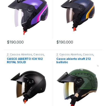
$
190.000
$
190.000
Este producto tiene múltiples variantes. Las opciones se pueden
Este producto tiene múltiples v
2. Cascos Abiertos
,
Cascos
,
2. Cascos Abiertos
,
Cascos
,
ICH
Shaft
CASCO ABIERTO ICH 102
Casco abierto shaft 212
ROYAL SOLID
ballistic