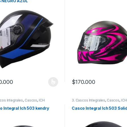
 NEGRO AZUL
0.000
$
170.000
producto tiene múltiples variantes. Las opciones se pueden elegir en
Este producto tiene múltiples
cos Integrales
,
Cascos
,
ICH
3. Cascos Integrales
,
Cascos
,
ICH
 Integral Ich 503 kendry
Casco Integral Ich 503 Soli