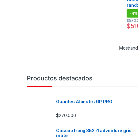
rand
-
4%
$
530.
$
51
Este 
Mostrand
Productos destacados
Guantes Alpnstrs GP PRO
$
270.000
Casco xtrong 352 r1 adventure gris
mate