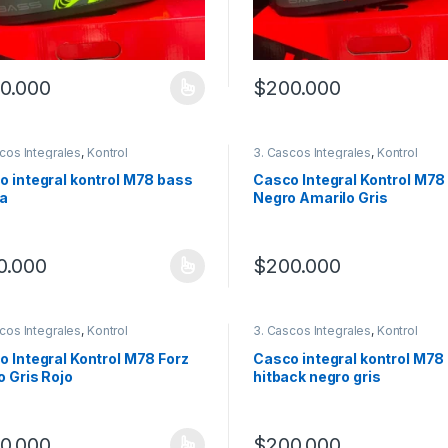
0.000
$
200.000
producto tiene múltiples variantes. Las opciones se pueden elegir en
Este producto tiene múltiples
cos Integrales
,
Kontrol
3. Cascos Integrales
,
Kontrol
o integral kontrol M78 bass
Casco Integral Kontrol M78
ia
Negro Amarilo Gris
0.000
$
200.000
producto tiene múltiples variantes. Las opciones se pueden elegir en
Este producto tiene múltiples
cos Integrales
,
Kontrol
3. Cascos Integrales
,
Kontrol
 Integral Kontrol M78 Forz
Casco integral kontrol M78
 Gris Rojo
hitback negro gris
0.000
$
200.000