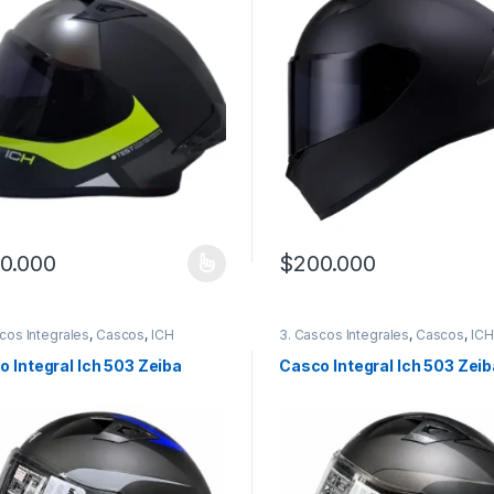
0.000
$
200.000
producto tiene múltiples variantes. Las opciones se pueden elegir en
Este producto tiene múltiples
cos Integrales
,
Cascos
,
ICH
3. Cascos Integrales
,
Cascos
,
ICH
 Integral Ich 503 Zeiba
Casco Integral Ich 503 Zeib