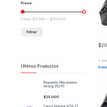
Precio
Precio:
$10.000
—
$750.000
Precio mínimo
Precio máximo
Filtrar
$
20
Este 
3. Cas
Ultimos Productos
Casco
Repuesto Mecanismo
xtrong 352 R1
$
25.000
Casco Integral XTR-Z1