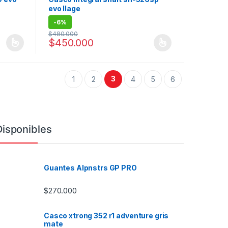
evo llage
-
6%
$
480.000
$
450.000
 la página de producto
 variantes. Las opciones se pueden elegir en la página de producto
Este producto tiene múltiples variantes. Las opciones
3
1
2
4
5
6
Disponibles
Guantes Alpnstrs GP PRO
$
270.000
Casco xtrong 352 r1 adventure gris
mate