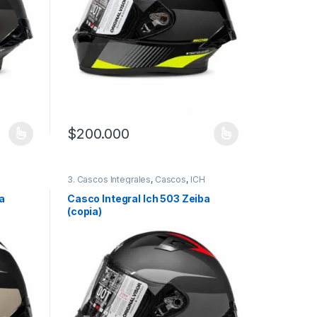
$
200.000
 la página de producto
 variantes. Las opciones se pueden elegir en la página de producto
Este producto tiene múltiples variantes. Las opciones
3. Cascos Integrales
,
Cascos
,
ICH
a
Casco Integral Ich 503 Zeiba
(copia)