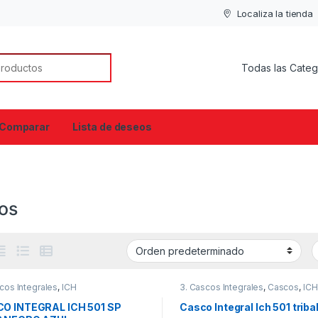
Localiza la tienda
or:
Comparar
Lista de deseos
os
cos Integrales
,
ICH
3. Cascos Integrales
,
Cascos
,
ICH
O INTEGRAL ICH 501 SP
Casco Integral Ich 501 triba