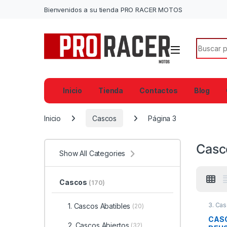
Bienvenidos a su tienda PRO RACER MOTOS
Search f
Inicio
Tienda
Contactos
Blog
Inicio
Cascos
Página 3
Casc
Show All Categories
Cascos
(170)
3. Cas
1. Cascos Abatibles
(20)
CASC
2. Cascos Abiertos
(32)