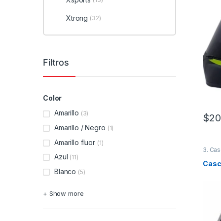
Xtrong
(32)
Filtros
Color
Amarillo
(3)
$
20
Este 
Amarillo / Negro
(1)
Amarillo fluor
(1)
3. Cas
Azul
(11)
Casco
Blanco
(5)
+ Show more