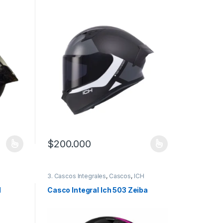
$
200.000
 la página de producto
 variantes. Las opciones se pueden elegir en la página de producto
Este producto tiene múltiples variantes. Las opciones
3. Cascos Integrales
,
Cascos
,
ICH
d
Casco Integral Ich 503 Zeiba