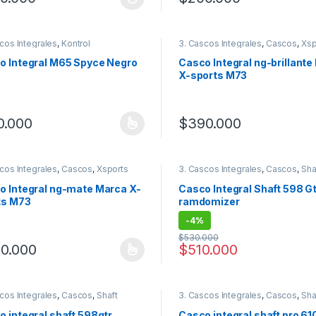
producto tiene múltiples variantes. Las opciones se pueden elegir en
Este producto tiene múltiples
cos Integrales
,
Kontrol
3. Cascos Integrales
,
Cascos
,
Xsp
o Integral M65 Spyce Negro
Casco Integral ng-brillant
X-sports M73
0.000
$
390.000
producto tiene múltiples variantes. Las opciones se pueden elegir en
Este producto tiene múltiples
cos Integrales
,
Cascos
,
Xsports
3. Cascos Integrales
,
Cascos
,
Sha
o Integral ng-mate Marca X-
Casco Integral Shaft 598 Gt
ts M73
ramdomizer
-
4%
$
530.000
0.000
$
510.000
producto tiene múltiples variantes. Las opciones se pueden elegir en
Este producto tiene múltiples
cos Integrales
,
Cascos
,
Shaft
3. Cascos Integrales
,
Cascos
,
Sha
 integral shaft 598gtr
Casco integral shaft pro 61