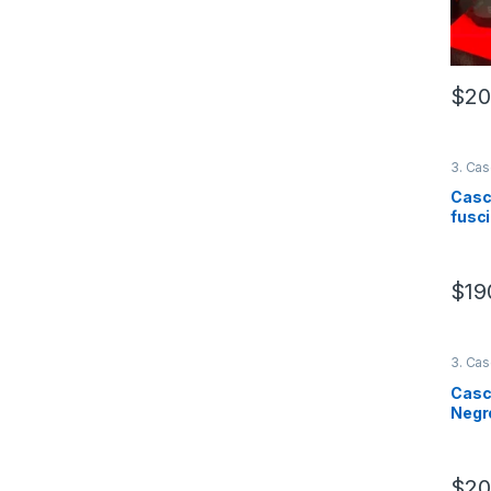
$
20
Este 
3. Cas
Casc
fusc
$
19
Este 
3. Cas
Casco
Negro
$
20