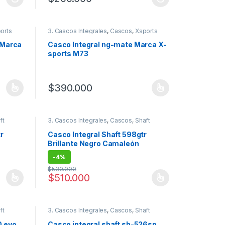
 la página de producto
 variantes. Las opciones se pueden elegir en la página de producto
Este producto tiene múltiples variantes. Las opciones
orts
3. Cascos Integrales
,
Cascos
,
Xsports
e Marca
Casco Integral ng-mate Marca X-
sports M73
$
390.000
 la página de producto
 variantes. Las opciones se pueden elegir en la página de producto
Este producto tiene múltiples variantes. Las opciones
ft
3. Cascos Integrales
,
Cascos
,
Shaft
r
Casco Integral Shaft 598gtr
Brillante Negro Camaleón
Randomizer
-
4%
$
530.000
$
510.000
 la página de producto
 variantes. Las opciones se pueden elegir en la página de producto
Este producto tiene múltiples variantes. Las opciones
ft
3. Cascos Integrales
,
Cascos
,
Shaft
0 evo
Casco integral shaft sh-526sp