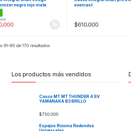
omizer negro rojo mate
overcast
000
0.000
$
610.000
producto tiene múltiples variantes. Las opciones se pueden elegir en
Este producto tiene múltiples
o 61–90 de 170 resultados
Los productos más vendidos
Casco MT MT THUNDER 4 SV
YAMANAKA B3 BRILLO
$
750.000
Espejos Rizoma Redondos
Universales