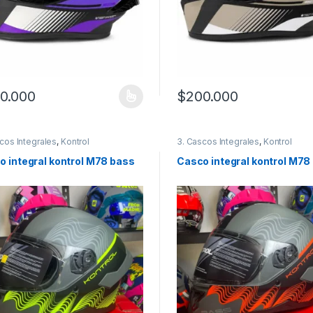
0.000
$
200.000
producto tiene múltiples variantes. Las opciones se pueden elegir en
Este producto tiene múltiples
cos Integrales
,
Kontrol
3. Cascos Integrales
,
Kontrol
o integral kontrol M78 bass
Casco integral kontrol M78