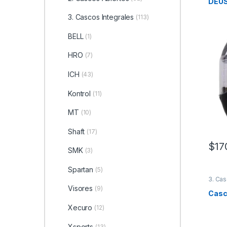
DEUS
3. Cascos Integrales
(113)
BELL
(1)
HRO
(7)
ICH
(43)
Kontrol
(11)
MT
(10)
Shaft
(17)
$
17
SMK
(3)
Este 
Spartan
(5)
3. Cas
Visores
(9)
Casco
Xecuro
(12)
Xsports
(13)