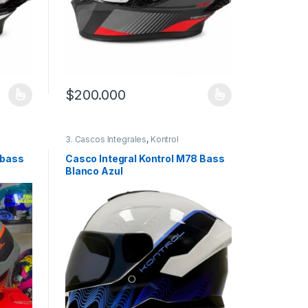
$
200.000
 la página de producto
 variantes. Las opciones se pueden elegir en la página de producto
Este producto tiene múltiples variantes. Las opciones
3. Cascos Integrales
,
Kontrol
 bass
Casco Integral Kontrol M78 Bass
Blanco Azul