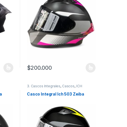
$
200.000
 la página de producto
 variantes. Las opciones se pueden elegir en la página de producto
Este producto tiene múltiples variantes. Las opciones
3. Cascos Integrales
,
Cascos
,
ICH
a
Casco Integral Ich 503 Zeiba