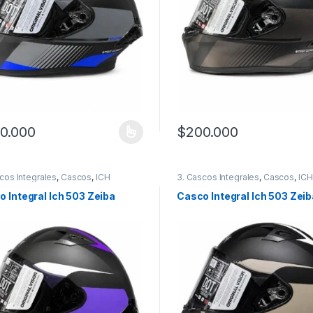
0.000
$
200.000
producto tiene múltiples variantes. Las opciones se pueden elegir en
Este producto tiene múltiples
cos Integrales
,
Cascos
,
ICH
3. Cascos Integrales
,
Cascos
,
ICH
 Integral Ich 503 Zeiba
Casco Integral Ich 503 Zeib