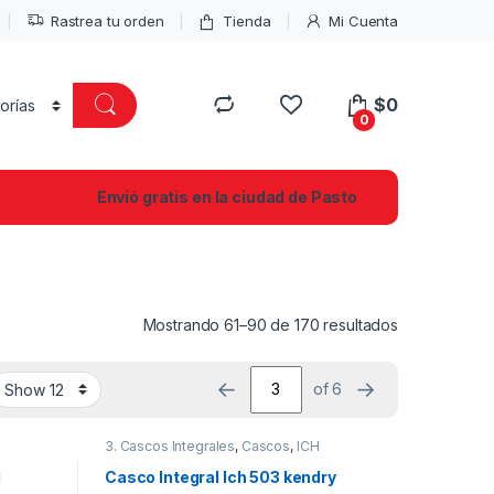
Rastrea tu orden
Tienda
Mi Cuenta
$
0
0
Envió gratis en la ciudad de Pasto
Mostrando 61–90 de 170 resultados
←
→
of 6
3. Cascos Integrales
,
Cascos
,
ICH
l
Casco Integral Ich 503 kendry