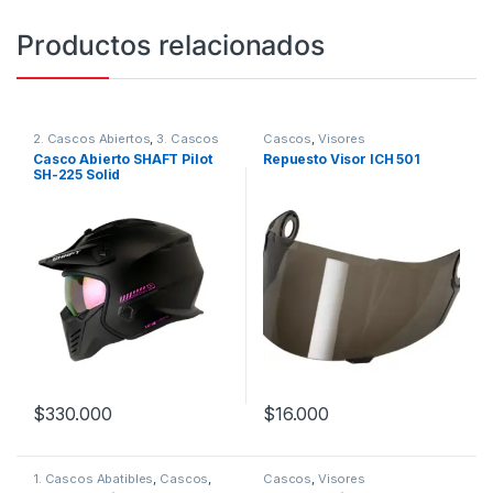
Productos relacionados
2. Cascos Abiertos
,
3. Cascos
Cascos
,
Visores
Integrales
,
Cascos
,
Shaft
Casco Abierto SHAFT Pilot
Repuesto Visor ICH 501
SH-225 Solid
$
330.000
$
16.000
Este producto tiene múltiples variantes. Las opciones se pueden
Este producto tiene múltiples v
1. Cascos Abatibles
,
Cascos
,
Cascos
,
Visores
Xecuro