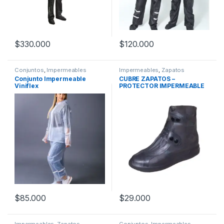
$
330.000
$
120.000
Este producto tiene múltiples variantes. Las opciones se pueden
Este producto tiene múltiples v
Conjuntos
,
Impermeables
Impermeables
,
Zapatos
Conjunto Impermeable
CUBRE ZAPATOS –
Viniflex
PROTECTOR IMPERMEABLE
SILICONADO NEGRO
$
85.000
$
29.000
Este producto tiene múltiples variantes. Las opciones se pueden
Este producto tiene múltiples v