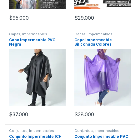
$
95.000
$
29.000
Este producto tiene múltiples variantes. Las opciones se pueden
Capas
,
Impermeables
Capas
,
Impermeables
Capa Impermeable PVC
Capa Impermeable
Negra
Siliconada Colores
$
37.000
$
38.000
Este producto tiene múltiples v
Conjuntos
,
Impermeables
Conjuntos
,
Impermeables
Conjunto Impermeable ICH
Conjunto Impermeable PVC