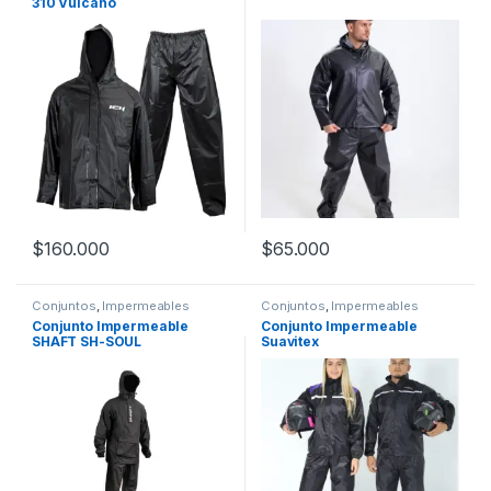
310 Vulcano
$
160.000
$
65.000
Este producto tiene múltiples variantes. Las opciones se pueden
Este producto tiene múltiples v
Conjuntos
,
Impermeables
Conjuntos
,
Impermeables
Conjunto Impermeable
Conjunto Impermeable
SHAFT SH-SOUL
Suavitex