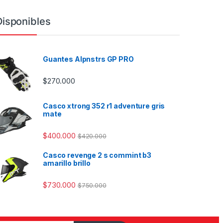
Disponibles
Guantes Alpnstrs GP PRO
$
270.000
Casco xtrong 352 r1 adventure gris
mate
$
400.000
$
420.000
Casco revenge 2 s commint b3
amarillo brillo
$
730.000
$
750.000