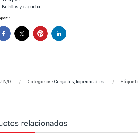
Bolsillos y capucha
artir...
U:
N/D
Categorías:
Conjuntos
,
Impermeables
Etiquet
uctos relacionados