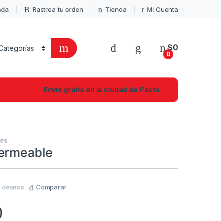
enda
Rastrea tu orden
Tienda
Mi Cuenta
$
0
0
Envió gratis en la ciudad de Pasto
les
ermeable
de deseos
Comparar
0