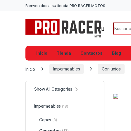
Bienvenidos a su tienda PRO RACER MOTOS
Search f
Inicio
Tienda
Contactos
Blog
Inicio
Impermeables
Conjuntos
Show All Categories
Impermeables
(18)
Capas
(3)
Conjuntos
(12)