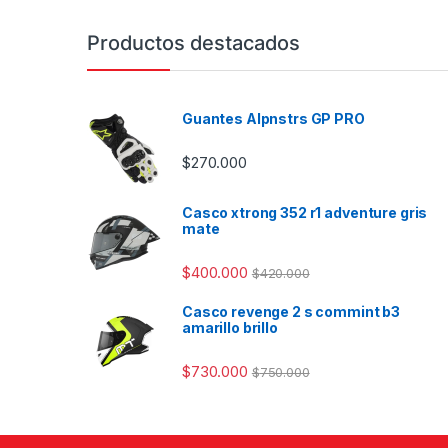
Productos destacados
Guantes Alpnstrs GP PRO
$
270.000
Casco xtrong 352 r1 adventure gris
mate
$
400.000
$
420.000
Casco revenge 2 s commint b3
amarillo brillo
$
730.000
$
750.000