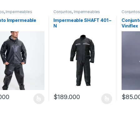
os
,
Impermeables
Conjuntos
,
Impermeables
Conjuntos
nto Impermeable
Impermeable SHAFT 401 –
Conjunt
N
Viniflex
000
$
189.000
$
85.0
oducto tiene múltiples variantes. Las opciones se pueden elegir en l
Este producto tiene múltiples variantes. L
Este prod