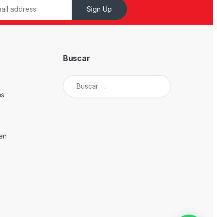
Sign Up
Buscar
Buscar:
os
den