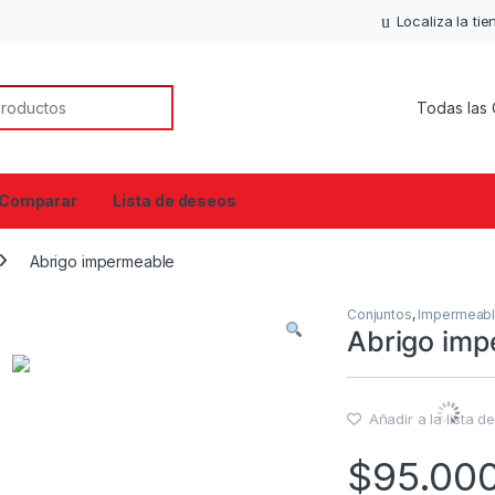
Localiza la ti
or:
Comparar
Lista de deseos
Abrigo impermeable
Conjuntos
,
Impermeab
Abrigo imp
Añadir a la lista 
$
95.00