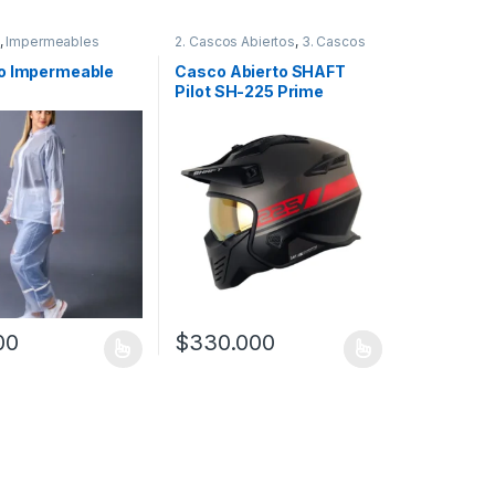
,
Impermeables
2. Cascos Abiertos
,
3. Cascos
Integrales
,
Cascos
,
Shaft
o Impermeable
Casco Abierto SHAFT
Pilot SH-225 Prime
00
$
330.000
a página de producto
as opciones se pueden elegir en la página de producto
ucto tiene múltiples variantes. Las opciones se pueden elegir en la 
Este producto tiene múltiples variantes. Las