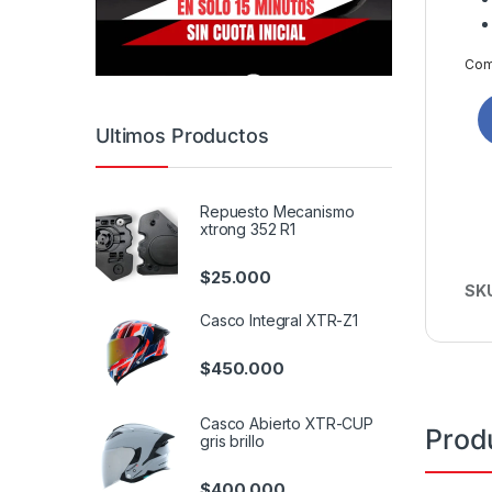
Comp
Ultimos Productos
Repuesto Mecanismo
xtrong 352 R1
$
25.000
SK
Casco Integral XTR-Z1
$
450.000
Casco Abierto XTR-CUP
Prod
gris brillo
$
400.000