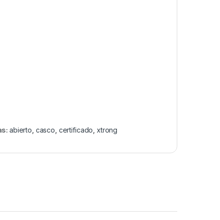
as:
abierto
,
casco
,
certificado
,
xtrong