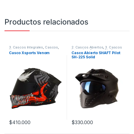
Productos relacionados
3. Cascos Integrales
,
Cascos
,
2. Cascos Abiertos
,
3. Cascos
Xsports
Integrales
,
Cascos
,
Shaft
Casco Xsports Venom
Casco Abierto SHAFT Pilot
SH-225 Solid
$
410.000
$
330.000
Este producto tiene múltiples variantes. Las opciones se pueden
Este producto tiene múltiples v