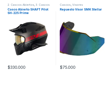
2. Cascos Abiertos
,
3. Cascos
Cascos
,
Visores
Integrales
,
Cascos
,
Shaft
Casco Abierto SHAFT Pilot
Repuesto Visor SMK Stellar
SH-225 Prime
$
330.000
$
75.000
Este producto tiene múltiples variantes. Las opciones se pueden
Este producto tiene múltiples v