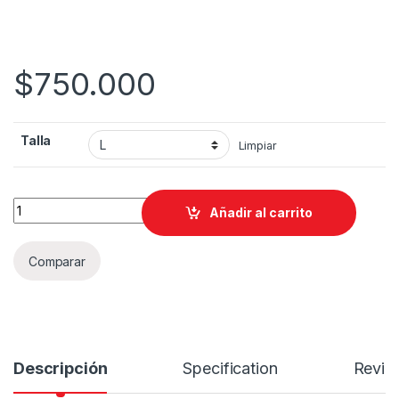
$
750.000
Talla
Limpiar
Casco MT MT THUNDER 4 SV YAMANAKA B3 BRILLO quantity
Añadir al carrito
Comparar
Descripción
Specification
Revie