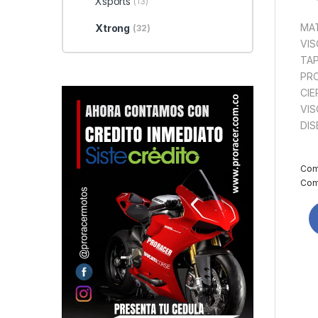
Xsports
(13)
MAT
Xtrong
(32)
VIS
TAP
PRO
CIE
VIS
DIS
Com
Comp