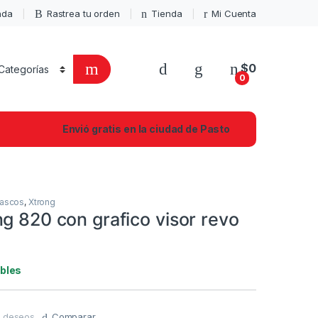
enda
Rastrea tu orden
Tienda
Mi Cuenta
$
0
0
Envió gratis en la ciudad de Pasto
ascos
,
Xtrong
g 820 con grafico visor revo
ibles
de deseos
Comparar