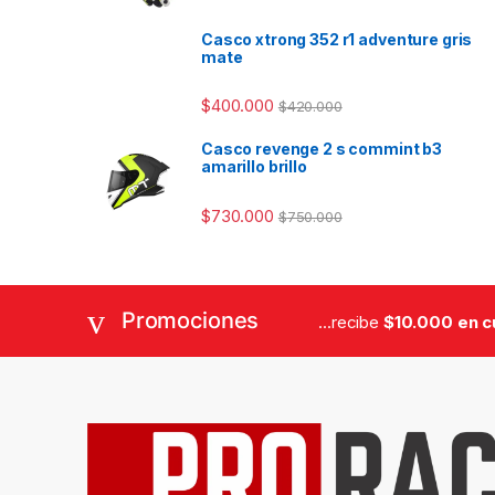
Casco xtrong 352 r1 adventure gris
mate
$
400.000
$
420.000
Casco revenge 2 s commint b3
amarillo brillo
$
730.000
$
750.000
Promociones
...recibe
$10.000 en 