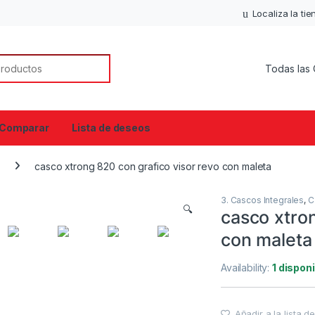
Localiza la ti
or:
Comparar
Lista de deseos
casco xtrong 820 con grafico visor revo con maleta
3. Cascos Integrales
,
C
🔍
casco xtron
con maleta
Availability:
1 dispon
Añadir a la lista 