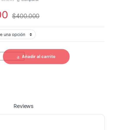
00
$
400.000
on grafico visor revo con maleta quantity
Añadir al carrito
Reviews