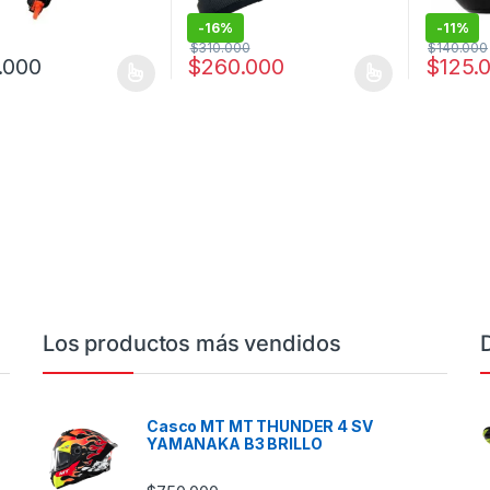
-
16%
-
11%
$
310.000
$
140.000
.000
$
260.000
$
125.
oducto tiene múltiples variantes. Las opciones se pueden elegir en l
Este producto tiene múltiples variantes. L
Este prod
Los productos más vendidos
Casco MT MT THUNDER 4 SV
YAMANAKA B3 BRILLO