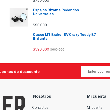
$
750.000
Espejos Rizoma Redondos
Universales
$
90.000
Casco MT Braker SV Crazy Teddy B7
Brillante
$
590.000
$
600.000
cupones de descuento
Nosotros
Mi cuenta
Contactos
Mi cuenta