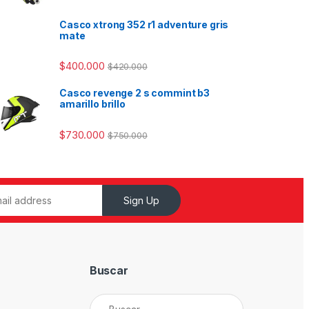
Casco xtrong 352 r1 adventure gris
mate
$
400.000
$
420.000
Casco revenge 2 s commint b3
amarillo brillo
$
730.000
$
750.000
Sign Up
Buscar
Buscar: