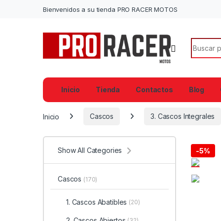
Bienvenidos a su tienda PRO RACER MOTOS
Search f
Inicio
Tienda
Contactos
Blog
Inicio
Cascos
3. Cascos Integrales
Show All Categories
-
5%
Cascos
(170)
1. Cascos Abatibles
(20)
2. Cascos Abiertos
(32)