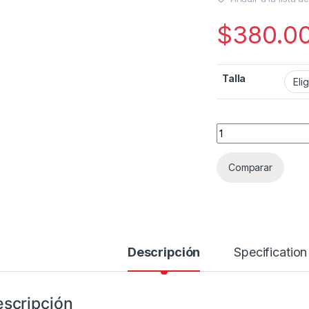
$
380.0
Talla
casco xtrong 820 c
Comparar
Descripción
Specification
scripción