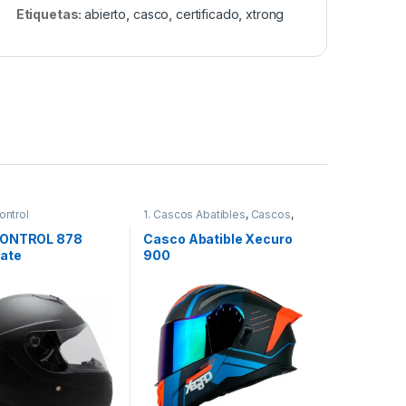
Etiquetas:
abierto
,
casco
,
certificado
,
xtrong
ontrol
1. Cascos Abatibles
,
Cascos
,
Xecuro
KONTROL 878
Casco Abatible Xecuro
ate
900