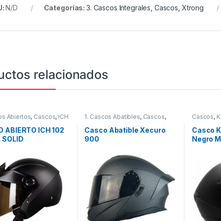
U:
N/D
Categorías:
3. Cascos Integrales
,
Cascos
,
Xtrong
uctos relacionados
os Abiertos
,
Cascos
,
ICH
1. Cascos Abatibles
,
Cascos
,
Cascos
,
K
Xecuro
 ABIERTO ICH 102
Casco Abatible Xecuro
Casco 
 SOLID
900
Negro M