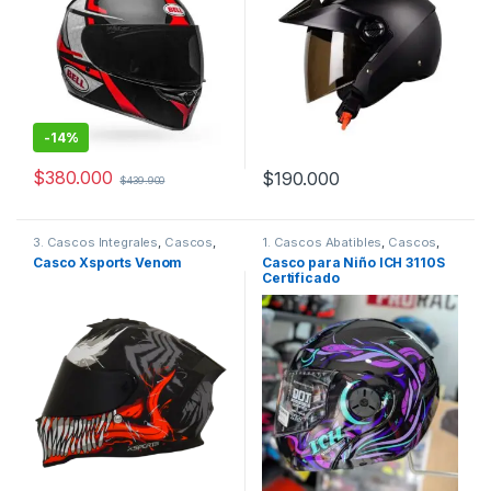
-
14%
$
380.000
$
190.000
$
439.900
Este producto tiene múltiples variantes. Las opciones se pueden
Este producto tiene múltiples v
3. Cascos Integrales
,
Cascos
,
1. Cascos Abatibles
,
Cascos
,
Xsports
ICH
Casco Xsports Venom
Casco para Niño ICH 3110S
Certificado