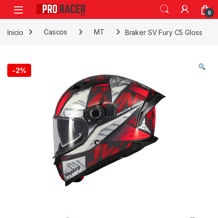
0
Inicio
Cascos
MT
Braker SV Fury C5 Gloss
-
2%