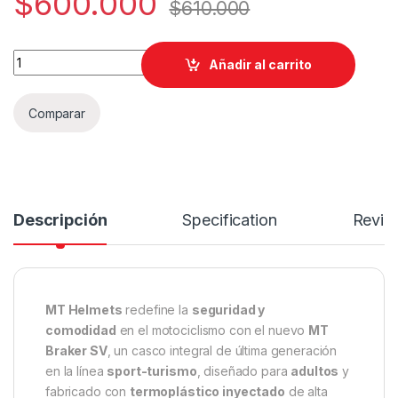
$
600.000
$
610.000
Braker SV Fury C5 Gloss quantity
Añadir al carrito
Comparar
Descripción
Specification
Revie
MT Helmets
redefine la
seguridad y
comodidad
en el motociclismo con el nuevo
MT
Braker SV
, un casco integral de última generación
en la línea
sport-turismo
, diseñado para
adultos
y
fabricado con
termoplástico inyectado
de alta