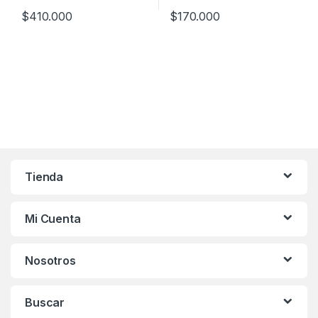
$
410.000
$
170.000
Este producto tiene múltiples variantes. Las opciones se pueden
Este producto tiene múltiples v
Tienda
Mi Cuenta
Nosotros
Buscar