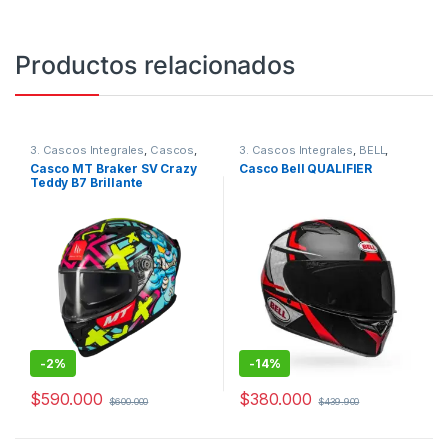
Productos relacionados
3. Cascos Integrales
,
Cascos
,
3. Cascos Integrales
,
BELL
,
MT
Cascos
Casco MT Braker SV Crazy
Casco Bell QUALIFIER
Teddy B7 Brillante
-
2%
-
14%
$
590.000
$
380.000
$
600.000
$
439.900
Este producto tiene múltiples variantes. Las opciones se pueden
Este producto tiene múltiples v