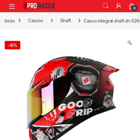
0
Inicio
Cascos
Shaft
Casco integral shaft sh-526
-
6%