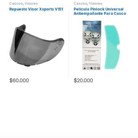
Cascos
,
Visores
Cascos
,
Visores
Repuesto Visor Xsports V151
Película Pinlock Universal
Antiempañante Para Casco
$
60.000
$
20.000
Este producto tiene múltiples variantes. Las opciones se pueden