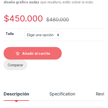
diseño gráfico audaz
que resalta tu estilo sobre la moto.
$
450.000
$
480.000
Talla
Añadir al carrito
Comparar
Descripción
Specification
Revie