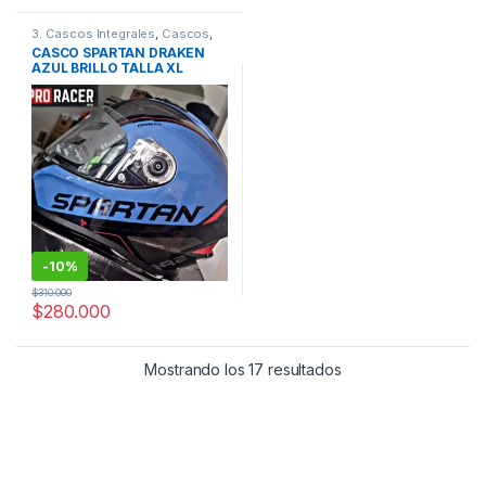
3. Cascos Integrales
,
Cascos
,
Spartan
CASCO SPARTAN DRAKEN
AZUL BRILLO TALLA XL
-
10%
$
310.000
$
280.000
Mostrando los 17 resultados