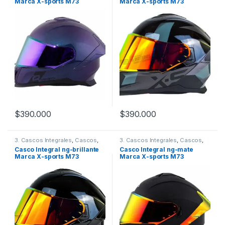
Marca X-sports M73
Marca X-sports M73
$
390.000
$
390.000
Este producto tiene múltiples variantes. Las opciones se pueden
Este producto tiene múltiples v
3. Cascos Integrales
,
Cascos
,
3. Cascos Integrales
,
Cascos
,
Xsports
Xsports
Casco Integral ng-brillante
Casco Integral ng-mate
Marca X-sports M73
Marca X-sports M73