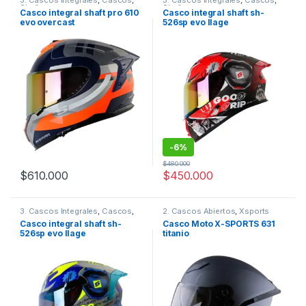
3. Cascos Integrales
,
Cascos
,
3. Cascos Integrales
,
Cascos
,
Shaft
Shaft
Casco integral shaft pro 610
Casco integral shaft sh-
evo overcast
526sp evo llage
-
6%
$
480.000
$
610.000
$
450.000
Este producto tiene múltiples variantes. Las opciones se pueden
Este producto tiene múltiples v
3. Cascos Integrales
,
Cascos
,
2. Cascos Abiertos
,
Xsports
Shaft
Casco integral shaft sh-
Casco Moto X-SPORTS 631
526sp evo llage
titanio