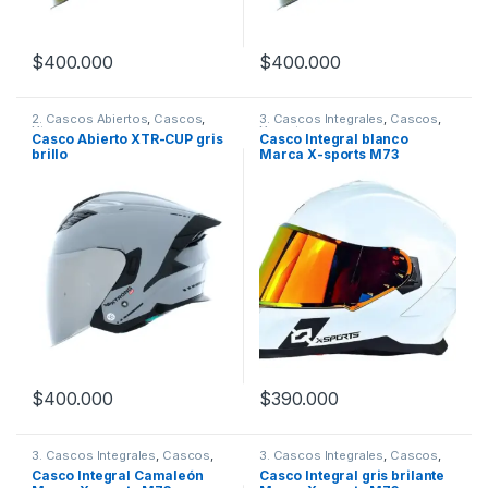
$
400.000
$
400.000
Este producto tiene múltiples variantes. Las opciones se pueden
Este producto tiene múltiples v
2. Cascos Abiertos
,
Cascos
,
3. Cascos Integrales
,
Cascos
,
Xtrong
Xsports
Casco Abierto XTR-CUP gris
Casco Integral blanco
brillo
Marca X-sports M73
$
400.000
$
390.000
Este producto tiene múltiples variantes. Las opciones se pueden
Este producto tiene múltiples v
3. Cascos Integrales
,
Cascos
,
3. Cascos Integrales
,
Cascos
,
Xsports
Xsports
Casco Integral Camaleón
Casco Integral gris brilante