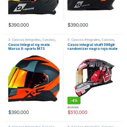
$
390.000
$
390.000
Este producto tiene múltiples variantes. Las opciones se pueden
Este producto tiene múltiples v
3. Cascos Integrales
,
Cascos
,
3. Cascos Integrales
,
Cascos
,
Xsports
Shaft
Casco Integral ng-mate
Casco integral shaft 598gtr
Marca X-sports M73
randomizer negro rojo mate
-
4%
$
530.000
$
390.000
$
510.000
Este producto tiene múltiples variantes. Las opciones se pueden
Este producto tiene múltiples v