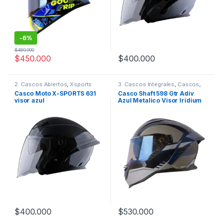
-
6%
$
480.000
$
450.000
$
400.000
Este producto tiene múltiples variantes. Las opciones se pueden
Este producto tiene múltiples v
2. Cascos Abiertos
,
Xsports
3. Cascos Integrales
,
Cascos
,
Shaft
Casco Moto X-SPORTS 631
Casco Shaft 598 Gtr Adiv
visor azul
Azul Metalico Visor Iridium
Azul
$
400.000
$
530.000
Este producto tiene múltiples variantes. Las opciones se pueden
Este producto tiene múltiples v