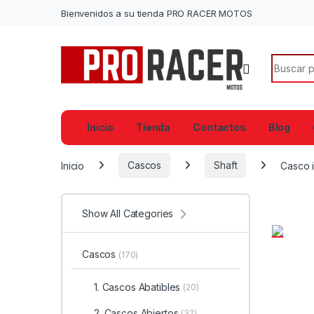
Bienvenidos a su tienda PRO RACER MOTOS
Search f
Inicio
Tienda
Contactos
Blog
Inicio
Cascos
Shaft
Casco i
Show All Categories
Cascos
(170)
1. Cascos Abatibles
(20)
2. Cascos Abiertos
(32)