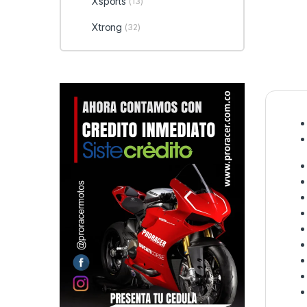
Xsports
(13)
Xtrong
(32)