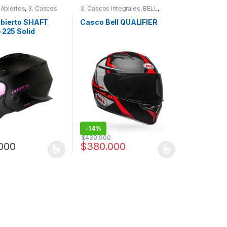
 Abiertos
,
3. Cascos
3. Cascos Integrales
,
BELL
,
,
Cascos
,
Shaft
Cascos
bierto SHAFT
Casco Bell QUALIFIER
-225 Solid
-
14%
$
439.900
000
$
380.000
as opciones se pueden elegir en la página de producto
ucto tiene múltiples variantes. Las opciones se pueden elegir en la 
Este producto tiene múltiples variantes. Las