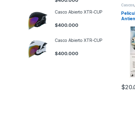
$
400.000
Cascos
Casco Abierto XTR-CUP
Pelícu
Antie
Casc
$
400.000
Casco Abierto XTR-CUP
$
400.000
$
20.