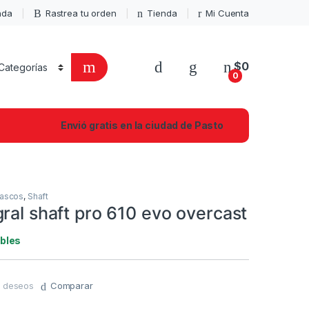
enda
Rastrea tu orden
Tienda
Mi Cuenta
$
0
0
Envió gratis en la ciudad de Pasto
ascos
,
Shaft
ral shaft pro 610 evo overcast
ibles
de deseos
Comparar