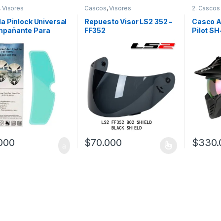
,
Visores
Cascos
,
Visores
2. Cascos
Integrales
la Pinlock Universal
Repuesto Visor LS2 352 –
Casco A
mpañante Para
FF352
Pilot SH
o
000
$
70.000
$
330.
Este producto tiene múltiples variantes. L
Este prod