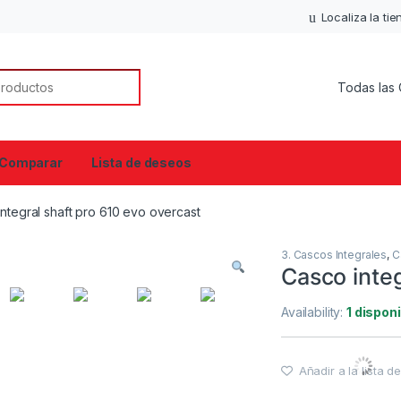
Localiza la ti
or:
Comparar
Lista de deseos
ntegral shaft pro 610 evo overcast
3. Cascos Integrales
,
C
Casco integ
Availability:
1 dispon
Añadir a la lista 