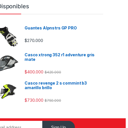
Disponibles
Guantes Alpnstrs GP PRO
$
270.000
Casco xtrong 352 r1 adventure gris
mate
$
400.000
$
420.000
Casco revenge 2 s commint b3
amarillo brillo
$
730.000
$
750.000
Sign Up