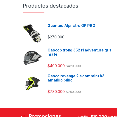
Productos destacados
Guantes Alpnstrs GP PRO
$
270.000
Casco xtrong 352 r1 adventure gris
mate
$
400.000
$
420.000
Casco revenge 2 s commint b3
amarillo brillo
$
730.000
$
750.000
Promociones
...recibe
$10.000 en 