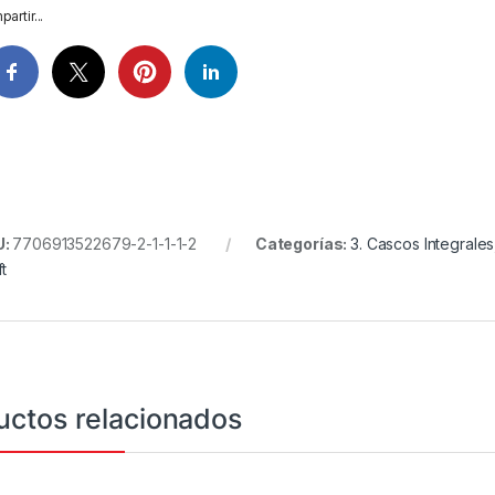
artir...
U:
7706913522679-2-1-1-1-2
Categorías:
3. Cascos Integrales
ft
uctos relacionados