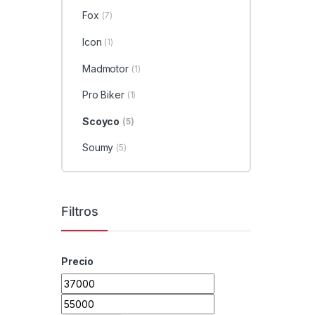
Fox
(7)
Icon
(1)
Madmotor
(1)
Pro Biker
(1)
Scoyco
(5)
Soumy
(5)
Filtros
Precio
Precio mínimo
Precio máximo