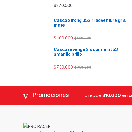
$
270.000
Casco xtrong 352 r1 adventure gris
mate
$
400.000
$
420.000
Casco revenge 2 s commint b3
amarillo brillo
$
730.000
$
750.000
Promociones
...recibe
$10.000 en 