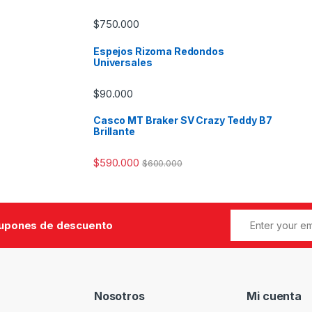
$
750.000
Espejos Rizoma Redondos
Universales
$
90.000
Casco MT Braker SV Crazy Teddy B7
Brillante
$
590.000
$
600.000
cupones de descuento
Nosotros
Mi cuenta