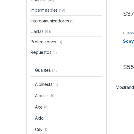
Impermeables
(18)
$
37
Intercomunicadores
(5)
Llantas
(61)
Guant
Scoy
Protecciones
(3)
Repuestos
(2)
$
55
Guantes
(45)
Alpinestar
(2)
Mostrando
Alpnstr
(10)
Axe
(6)
Axio
(1)
City
(1)