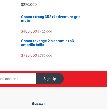
$
270.000
Casco xtrong 352 r1 adventure gris
mate
$
400.000
$
420.000
Casco revenge 2 s commint b3
amarillo brillo
$
730.000
$
750.000
Sign Up
Buscar