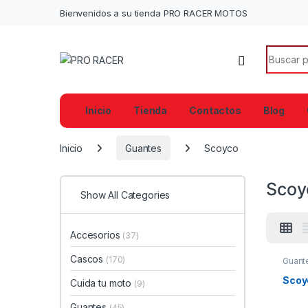
Bienvenidos a su tienda PRO RACER MOTOS
Search f
Inicio
Tienda
Contactos
Blog
Inicio
Guantes
Scoyco
Scoy
Show All Categories
Accesorios
(37)
Cascos
(170)
Guant
Scoy
Cuida tu moto
(9)
Guantes
(45)