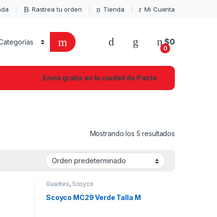
enda
Rastrea tu orden
Tienda
Mi Cuenta
$
0
0
Envió gratis en la ciudad de Pasto
Mostrando los 5 resultados
Guantes
,
Scoyco
Scoyco MC29 Verde Talla M