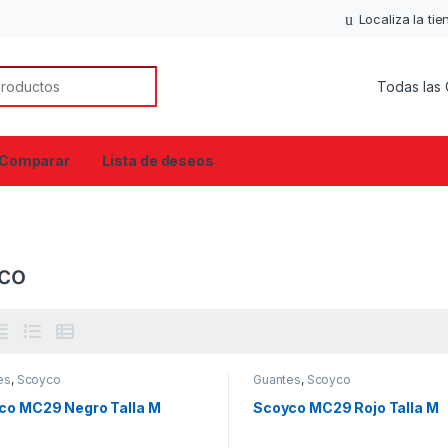
Localiza la ti
or:
Comparar
Lista de deseos
co
es
,
Scoyco
Guantes
,
Scoyco
co MC29 Negro Talla M
Scoyco MC29 Rojo Talla M