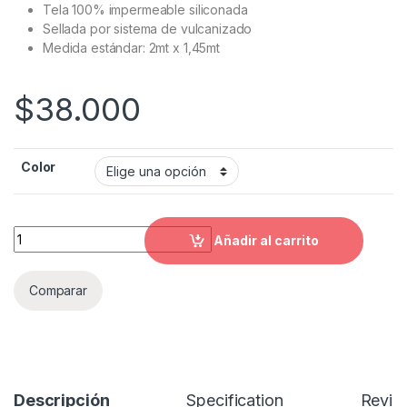
Tela 100% impermeable siliconada
Sellada por sistema de vulcanizado
Medida estándar: 2mt x 1,45mt
$
38.000
Color
Capa Impermeable Siliconada Colores quantity
Añadir al carrito
Comparar
Descripción
Specification
Revie