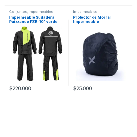
Conjuntos
,
Impermeables
Impermeables
Impermeable Sudadera
Protector de Morral
Puizzance PZR-101 verde
Impermeable
$
220.000
$
25.000
Este producto tiene múltiples variantes. Las opciones se pueden