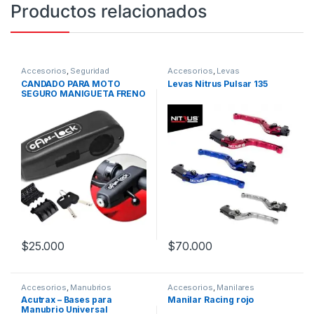
Productos relacionados
Accesorios
,
Seguridad
Accesorios
,
Levas
CANDADO PARA MOTO
Levas Nitrus Pulsar 135
SEGURO MANIGUETA FRENO
NEGRO
$
25.000
$
70.000
Este producto tiene múltiples v
Accesorios
,
Manubrios
Accesorios
,
Manilares
Acutrax – Bases para
Manilar Racing rojo
Manubrio Universal