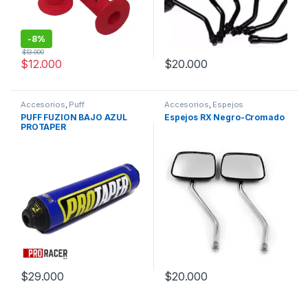
-
8%
$
13.000
$
12.000
$
20.000
Este producto tiene múltiples v
Accesorios
,
Puff
Accesorios
,
Espejos
PUFF FUZION BAJO AZUL
Espejos RX Negro-Cromado
PROTAPER
$
29.000
$
20.000