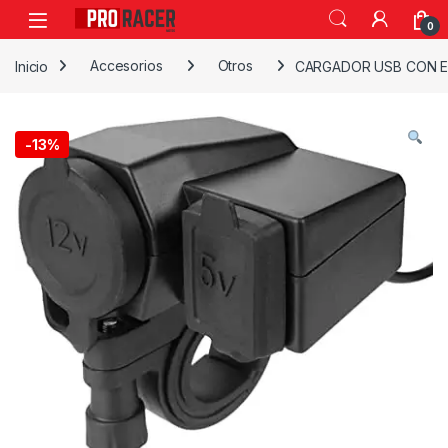
0
Inicio
Accesorios
Otros
CARGADOR USB CON 
-
13%