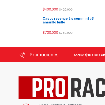
$
400.000
$
420.000
Casco revenge 2 s commint b3
amarillo brillo
$
730.000
$
750.000
Promociones
...recibe
$10.000 en
Alguna Pregunta ? Escribenos!