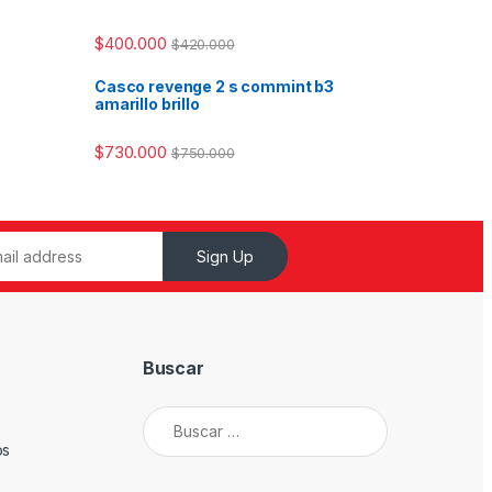
$
400.000
$
420.000
Casco revenge 2 s commint b3
amarillo brillo
$
730.000
$
750.000
Sign Up
Buscar
Buscar:
os