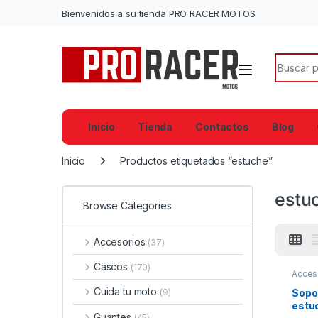
Bienvenidos a su tienda PRO RACER MOTOS
Search f
Inicio
Tienda
Contactos
Blog
Inicio
Productos etiquetados “estuche”
estu
Browse Categories
Accesorios
(37)
Cascos
(170)
Acces
Cuida tu moto
Sopor
(9)
estu
Guantes
(45)