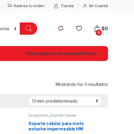
Rastrea tu orden
Tienda
Mi Cuenta
$
0
0
Envió gratis en la ciudad de Pasto
Mostrando los 3 resultados
Accesorios
,
Soporte Celular
Soporte celular para moto
estuche impermeable HM