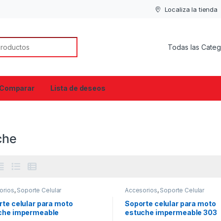
Localiza la tienda
or:
Comparar
Lista de deseos
che
orios
,
Soporte Celular
Accesorios
,
Soporte Celular
te celular para moto
Soporte celular para moto
che impermeable
estuche impermeable 303