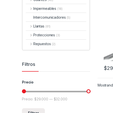
Impermeables
(18)
Intercomunicadores
(5)
Llantas
(61)
Protecciones
(3)
Repuestos
(2)
Filtros
$
29
Precio
Mostrando
Precio:
$29.000
—
$32.000
Precio mínimo
Precio máximo
Filtrar