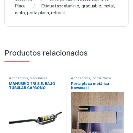
Placa
Etiquetas:
aluminio
,
graduable
,
metal
,
moto
,
porta placa
,
retractil
Productos relacionados
Accesorios
,
Manubrios
Accesorios
,
Porta Placa
MANUBRIO 7/8 S.E. BAJO
Porta placa metálica
TUBULAR CARBONO
Kawasaki