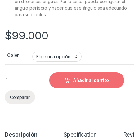
en diferentes ángulos.Por lo tanto, puede configurar el
ángulo perfecto y hacer que ese ángulo sea adecuado
para su bicicleta.
$
99.000
Color
Porta Placa 401 Retráctil/Graduable quantity
Añadir al carrito
Comparar
Descripción
Specification
Revie