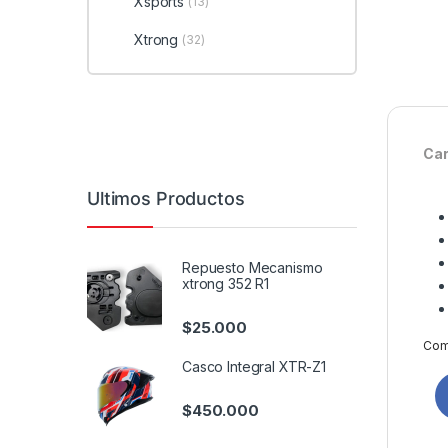
Xsports
(13)
Xtrong
(32)
Car
Ultimos Productos
Repuesto Mecanismo
xtrong 352 R1
$
25.000
Comp
Casco Integral XTR-Z1
$
450.000