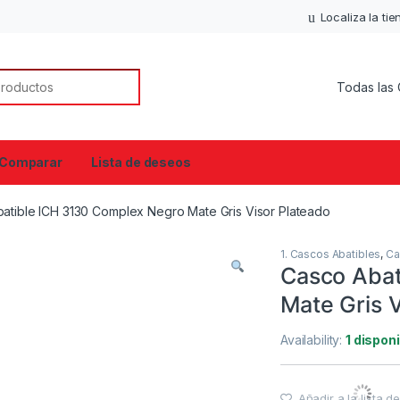
Localiza la ti
or:
Comparar
Lista de deseos
atible ICH 3130 Complex Negro Mate Gris Visor Plateado
1. Cascos Abatibles
,
Ca
Casco Abat
Mate Gris 
Availability:
1 dispon
Añadir a la lista 