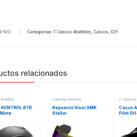
U:
N/D
Categorías:
1. Cascos Abatibles
,
Cascos
,
ICH
uctos relacionados
,
Kontrol
Cascos
,
Visores
2. Cascos
Integrales
 KONTROL 878
Repuesto Visor SMK
Casco A
 Mate
Stellar
Pilot S