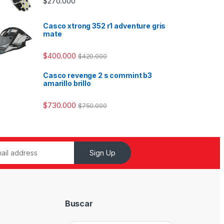
$
270.000
Casco xtrong 352 r1 adventure gris
mate
$
400.000
$
420.000
Casco revenge 2 s commint b3
amarillo brillo
$
730.000
$
750.000
Sign Up
Buscar