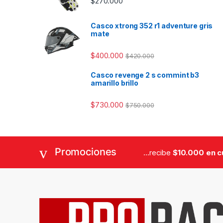
$
270.000
Casco xtrong 352 r1 adventure gris
mate
$
400.000
$
420.000
Casco revenge 2 s commint b3
amarillo brillo
$
730.000
$
750.000
Promociones
...recibe
$10.000 en 