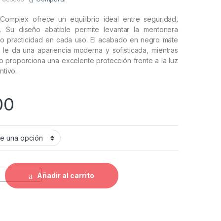
Complex ofrece un equilibrio ideal entre seguridad,
. Su diseño abatible permite levantar la mentonera
do practicidad en cada uso. El acabado en negro mate
s le da una apariencia moderna y sofisticada, mientras
o proporciona una excelente protección frente a la luz
ntivo.
00
 3130 Complex Negro Mate Gris Visor Plateado quantity
Añadir al carrito