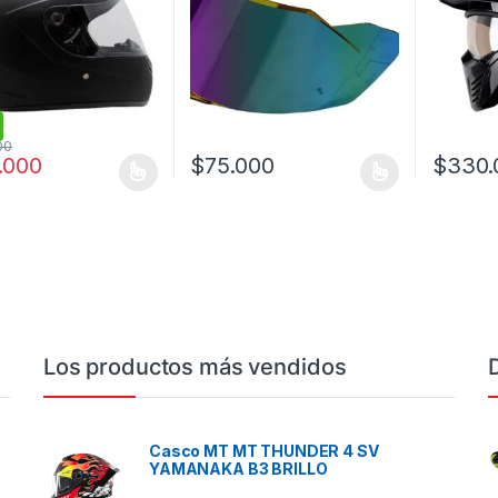
00
.000
$
75.000
$
330.
oducto tiene múltiples variantes. Las opciones se pueden elegir en l
Este producto tiene múltiples variantes. L
Este prod
Los productos más vendidos
Casco MT MT THUNDER 4 SV
YAMANAKA B3 BRILLO