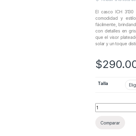
El casco ICH 3130 
comodidad y estilo
fácilmente, brindan
con detalles en gri
que el visor platead
solar y un toque disti
$
290.0
Talla
Casco Abatible ICH
Comparar