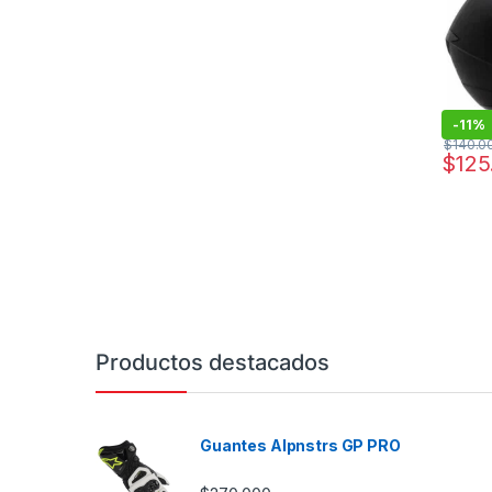
-
11%
$
140.0
$
125
Este pr
Productos destacados
Guantes Alpnstrs GP PRO