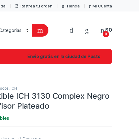
enda
Rastrea tu orden
Tienda
Mi Cuenta
$
0
0
Envió gratis en la ciudad de Pasto
scos
,
ICH
ible ICH 3130 Complex Negro
Visor Plateado
ibles
de deseos
Comparar