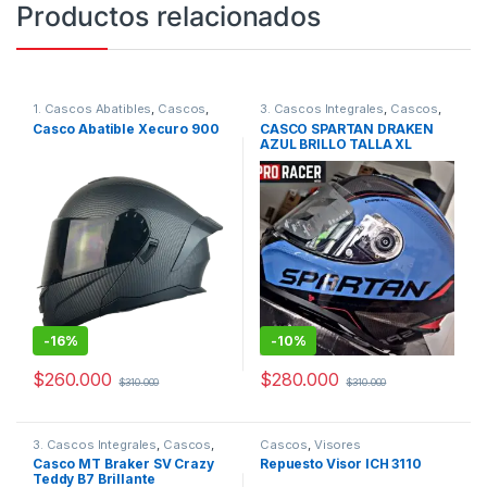
Productos relacionados
1. Cascos Abatibles
,
Cascos
,
3. Cascos Integrales
,
Cascos
,
Xecuro
Spartan
Casco Abatible Xecuro 900
CASCO SPARTAN DRAKEN
AZUL BRILLO TALLA XL
-
16%
-
10%
$
260.000
$
280.000
$
310.000
$
310.000
Este producto tiene múltiples variantes. Las opciones se pueden
3. Cascos Integrales
,
Cascos
,
Cascos
,
Visores
MT
Casco MT Braker SV Crazy
Repuesto Visor ICH 3110
Teddy B7 Brillante