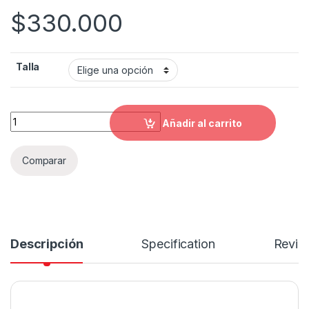
$
330.000
Talla
Casco abierto shaft 212 ballistic quantity
Añadir al carrito
Comparar
Descripción
Specification
Revie