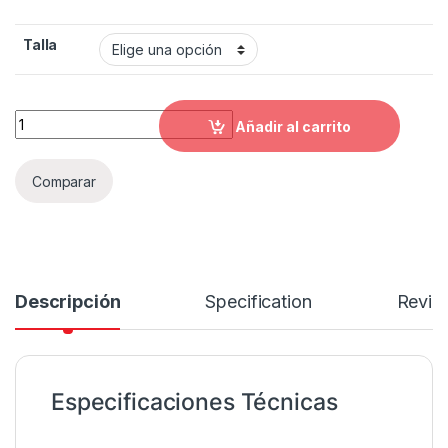
Talla
Casco HRO HRO-506 SP Doguy quantity
Añadir al carrito
Comparar
Descripción
Specification
Revie
Especificaciones Técnicas