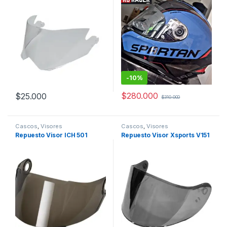
-
10%
$
280.000
$
25.000
$
310.000
Este producto tiene múltiples variantes. Las opciones se pueden
Cascos
,
Visores
Cascos
,
Visores
Repuesto Visor ICH 501
Repuesto Visor Xsports V151