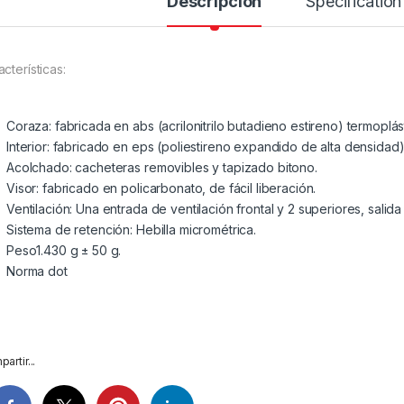
Descripción
Specification
cterísticas:
Coraza: fabricada en abs (acrilonitrilo butadieno estireno) termoplást
Interior: fabricado en eps (poliestireno expandido de alta densidad)
Acolchado: cacheteras removibles y tapizado bitono.
Visor: fabricado en policarbonato, de fácil liberación.
Ventilación: Una entrada de ventilación frontal y 2 superiores, salida 
Sistema de retención: Hebilla micrométrica.
Peso1.430 g ± 50 g.
Norma dot
artir...