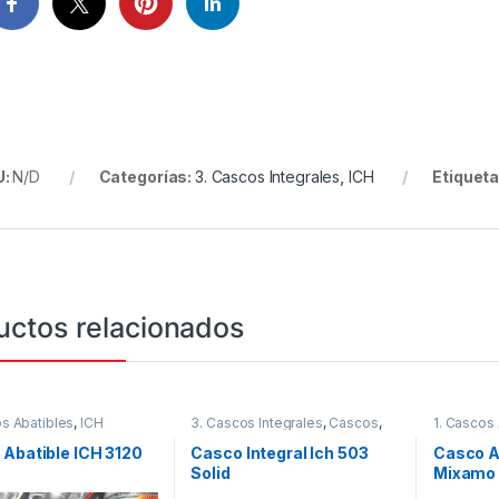
U:
N/D
Categorías:
3. Cascos Integrales
,
ICH
Etiquet
uctos relacionados
os Abatibles
,
ICH
3. Cascos Integrales
,
Cascos
,
1. Cascos
ICH
ICH
Abatible ICH 3120
Casco Integral Ich 503
Casco A
Solid
Mixamo