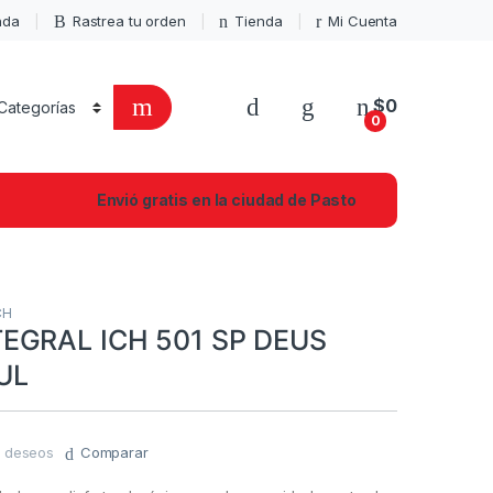
enda
Rastrea tu orden
Tienda
Mi Cuenta
$
0
0
Envió gratis en la ciudad de Pasto
CH
EGRAL ICH 501 SP DEUS
UL
de deseos
Comparar