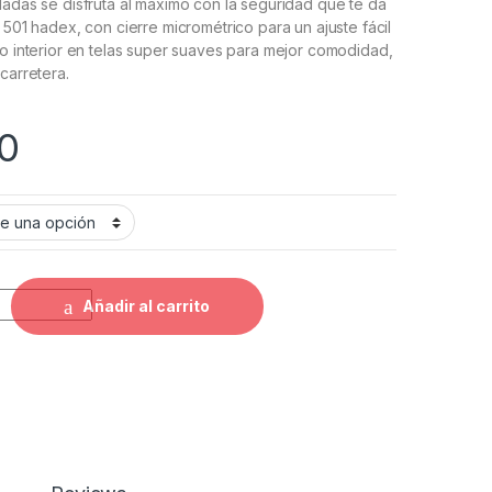
dadas se disfruta al máximo con la seguridad que te da
 501 hadex, con cierre micrométrico para un ajuste fácil
do interior en telas super suaves para mejor comodidad,
carretera.
0
CH 501 SP DEUS NEGRO AZUL quantity
Añadir al carrito