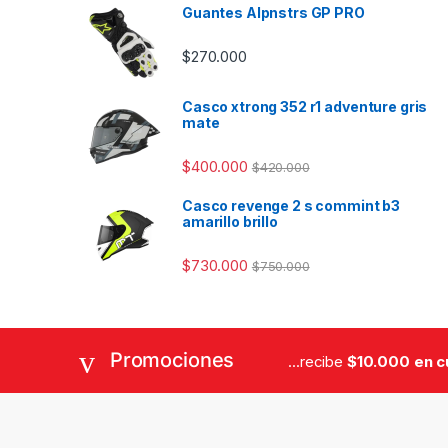
Guantes Alpnstrs GP PRO
$
270.000
Casco xtrong 352 r1 adventure gris
mate
$
400.000
$
420.000
Casco revenge 2 s commint b3
amarillo brillo
$
730.000
$
750.000
Promociones
...recibe
$10.000 en 