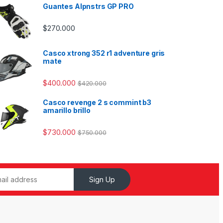
Guantes Alpnstrs GP PRO
$
270.000
Casco xtrong 352 r1 adventure gris
mate
$
400.000
$
420.000
Casco revenge 2 s commint b3
amarillo brillo
$
730.000
$
750.000
Sign Up