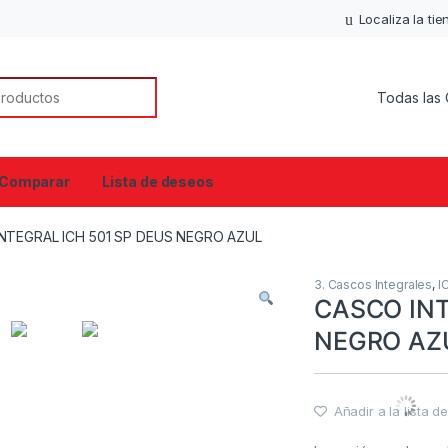
Localiza la ti
or:
Comparar
Lista de deseos
NTEGRAL ICH 501 SP DEUS NEGRO AZUL
3. Cascos Integrales
,
I
CASCO INT
NEGRO AZ
Añadir a la lista 