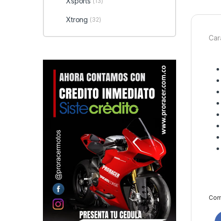
Xsports
(13)
Xtrong
(32)
Cara
Comp