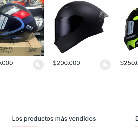
.000
$
200.000
$
250.
oducto tiene múltiples variantes. Las opciones se pueden elegir en l
Este producto tiene múltiples variantes. L
Este prod
Los productos más vendidos