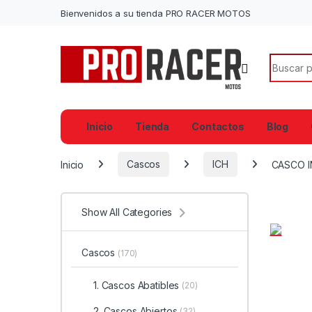
Bienvenidos a su tienda PRO RACER MOTOS
Search f
Inicio
Tienda
Contactos
Blog
Inicio
Cascos
ICH
CASCO I
Show All Categories
Cascos
(170)
1. Cascos Abatibles
(20)
2. Cascos Abiertos
(32)