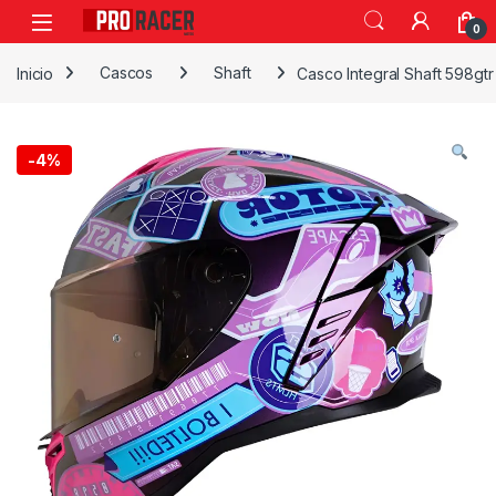
0
Inicio
Cascos
Shaft
Casco Integral Shaft 598gt
-
4%