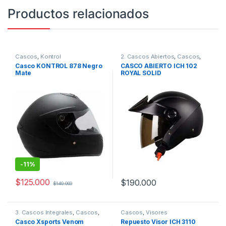
Productos relacionados
Cascos
,
Kontrol
2. Cascos Abiertos
,
Cascos
,
ICH
Casco KONTROL 878 Negro
CASCO ABIERTO ICH 102
Mate
ROYAL SOLID
-
11%
$
125.000
$
190.000
$
140.000
Este producto tiene múltiples variantes. Las opciones se pueden
Este producto tiene múltiples v
3. Cascos Integrales
,
Cascos
,
Cascos
,
Visores
Xsports
Casco Xsports Venom
Repuesto Visor ICH 3110