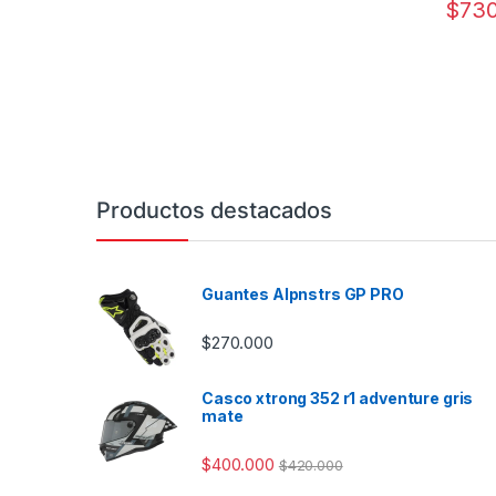
$
730
Este pr
Productos destacados
Guantes Alpnstrs GP PRO
$
270.000
Casco xtrong 352 r1 adventure gris
mate
$
400.000
$
420.000