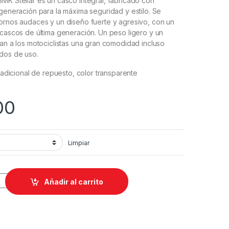
MK Stellar es un casco integral, fabricado con
 generación para la máxima seguridad y estilo. Se
ornos audaces y un diseño fuerte y agresivo, con un
 cascos de última generación. Un peso ligero y un
dan a los motociclistas una gran comodidad incluso
odos de uso.
r adicional de repuesto, color transparente
00
Limpiar
+ Visor oscuro y Transparente quantity
Añadir al carrito