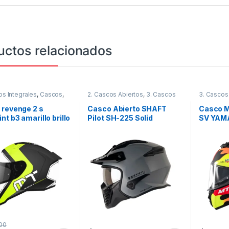
uctos relacionados
os Integrales
,
Cascos
,
2. Cascos Abiertos
,
3. Cascos
3. Cascos
Integrales
,
Cascos
,
Shaft
MT
 revenge 2 s
Casco Abierto SHAFT
Casco 
t b3 amarillo brillo
Pilot SH-225 Solid
SV YAM
00