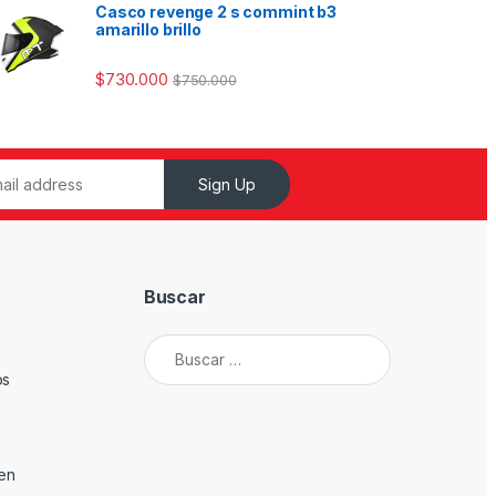
Casco revenge 2 s commint b3
amarillo brillo
$
730.000
$
750.000
Sign Up
Buscar
Buscar:
os
den