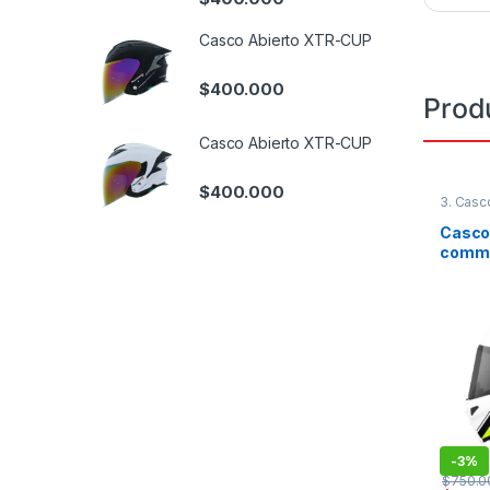
Casco Abierto XTR-CUP
$
400.000
Prod
Casco Abierto XTR-CUP
$
400.000
3. Casc
MT
Casco
commin
-
3%
$
750.0