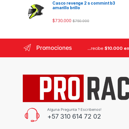
Casco revenge 2 s commint b3
amarillo brillo
$
730.000
$
750.000
Promociones
...recibe
$10.000 en
Alguna Pregunta ? Escribenos!
+57 310 614 72 02