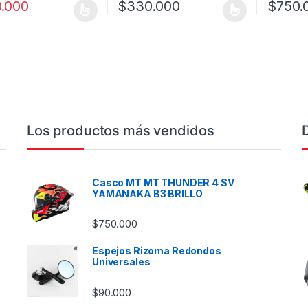
.000
$
330.000
$
750.
oducto tiene múltiples variantes. Las opciones se pueden elegir en l
Este producto tiene múltiples variantes. L
Este prod
Los productos más vendidos
Casco MT MT THUNDER 4 SV
YAMANAKA B3 BRILLO
$
750.000
Espejos Rizoma Redondos
Universales
$
90.000