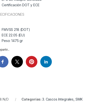
Certificación DOT y ECE
ECIFICACIONES
FMVSS 218 (DOT)
ECE 22.05 (EU)
Peso: 1475 gr
artir...
U:
N/D
Categorías:
3. Cascos Integrales
,
SMK