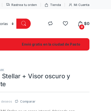
Rastrea tu orden
Tienda
Mi Cuenta
$
0
0
Envió gratis en la ciudad de Pasto
MK
Stellar + Visor oscuro y
te
de deseos
Comparar