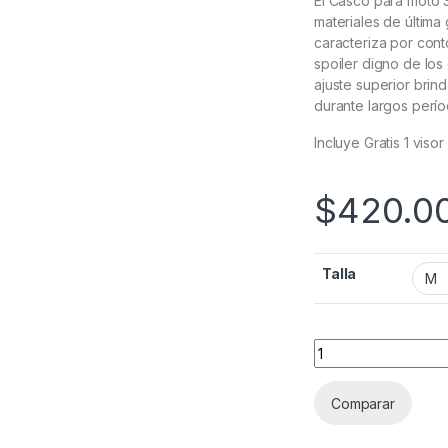
El Casco para moto S
materiales de última
caracteriza por cont
spoiler digno de los
ajuste superior brin
durante largos perí
Incluye Gratis 1 viso
$
420.0
Talla
Casco SMK Stellar 
Comparar