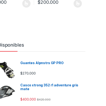
000
$
200.000
a página de producto
as opciones se pueden elegir en la página de producto
ucto tiene múltiples variantes. Las opciones se pueden elegir en la 
Este producto tiene múltiples variantes. Las
Disponibles
Guantes Alpnstrs GP PRO
$
270.000
Casco xtrong 352 r1 adventure gris
mate
$
400.000
$
420.000