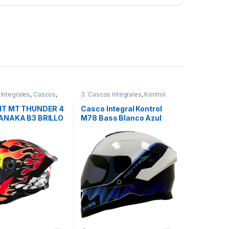
 Integrales
,
Cascos
,
3. Cascos Integrales
,
Kontrol
MT MT THUNDER 4
Casco Integral Kontrol
ANAKA B3 BRILLO
M78 Bass Blanco Azul