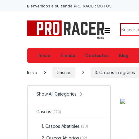
Bienvenidos a su tienda PRO RACER MOTOS
Search f
Inicio
Tienda
Contactos
Blog
Inicio
Cascos
3. Cascos Integrales
Show All Categories
Cascos
(170)
1. Cascos Abatibles
(20)
2. Cascos Abiertos
(32)