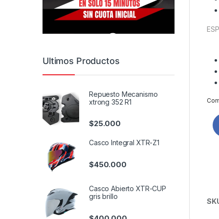
ESP
Ultimos Productos
Repuesto Mecanismo
Comp
xtrong 352 R1
$
25.000
Casco Integral XTR-Z1
$
450.000
Casco Abierto XTR-CUP
gris brillo
SK
$
400.000