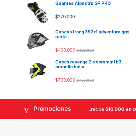
Guantes Alpnstrs GP PRO
$
270.000
Casco xtrong 352 r1 adventure gris
mate
$
400.000
$
420.000
Casco revenge 2 s commint b3
amarillo brillo
$
730.000
$
750.000
Promociones
...recibe
$10.000 en 