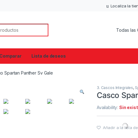
Localiza la ti
or:
Comparar
Lista de deseos
o Spartan Panther Sv Gale
3. Cascos Integrales
,
S
Casco Spar
Availability:
Sin exis
Añadir a la lista 