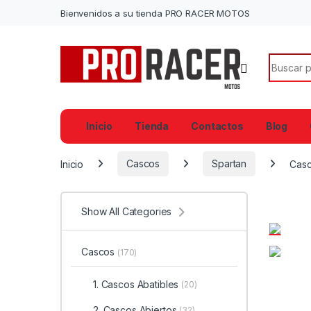
Bienvenidos a su tienda PRO RACER MOTOS
Search f
Inicio
Tienda
Contactos
Blog
Inicio
Cascos
Spartan
Casc
Show All Categories
Cascos
(170)
1. Cascos Abatibles
(20)
2. Cascos Abiertos
(32)