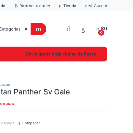
enda
Rastrea tu orden
Tienda
Mi Cuenta
$
0
0
Envió gratis en la ciudad de Pasto
partan
tan Panther Sv Gale
tencias
de deseos
Comparar