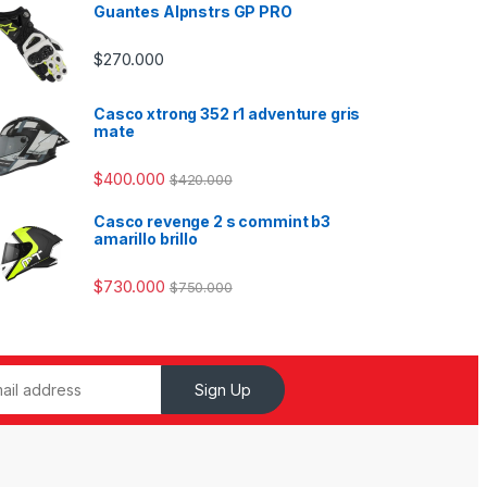
Guantes Alpnstrs GP PRO
$
270.000
Casco xtrong 352 r1 adventure gris
mate
$
400.000
$
420.000
Casco revenge 2 s commint b3
amarillo brillo
$
730.000
$
750.000
Sign Up