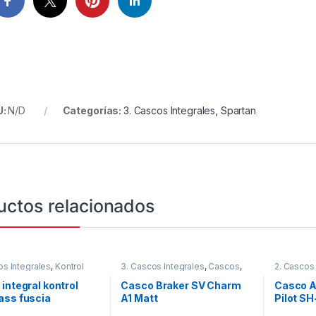
U:
N/D
Categorías:
3. Cascos Integrales
,
Spartan
uctos relacionados
os Integrales
,
Kontrol
3. Cascos Integrales
,
Cascos
,
2. Cascos
MT
Integrales
integral kontrol
Casco Braker SV Charm
Casco A
ass fuscia
A1 Matt
Pilot SH