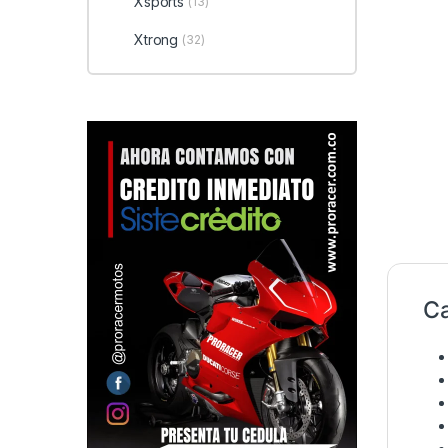
Xsports
(13)
Xtrong
(32)
Ca