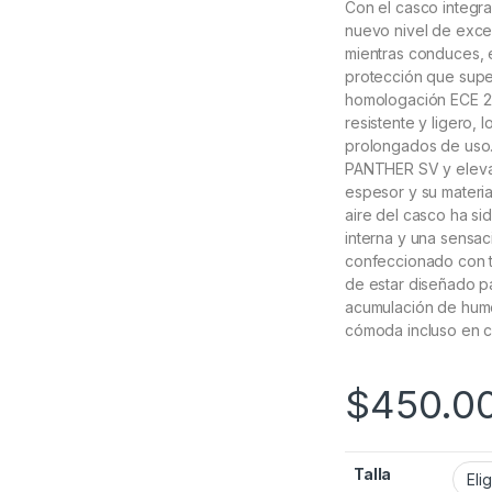
Con el casco integr
nuevo nivel de excel
mientras conduces, 
protección que supe
homologación ECE 22
resistente y ligero,
prolongados de uso.
PANTHER SV y eleva 
espesor y su material
aire del casco ha si
interna y una sensac
confeccionado con te
de estar diseñado par
acumulación de hum
cómoda incluso en c
$
450.0
Talla