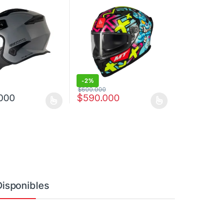
-
2%
$
600.000
000
$
590.000
a página de producto
as opciones se pueden elegir en la página de producto
ucto tiene múltiples variantes. Las opciones se pueden elegir en la 
Este producto tiene múltiples variantes. Las
Disponibles