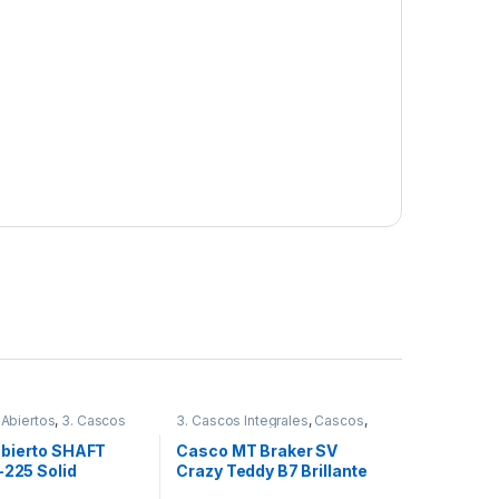
 Abiertos
,
3. Cascos
3. Cascos Integrales
,
Cascos
,
,
Cascos
,
Shaft
MT
bierto SHAFT
Casco MT Braker SV
-225 Solid
Crazy Teddy B7 Brillante