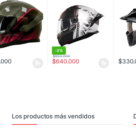
-
2%
$
650.000
.000
$
640.000
$
330.
oducto tiene múltiples variantes. Las opciones se pueden elegir en l
Este producto tiene múltiples variantes. L
Este prod
Los productos más vendidos