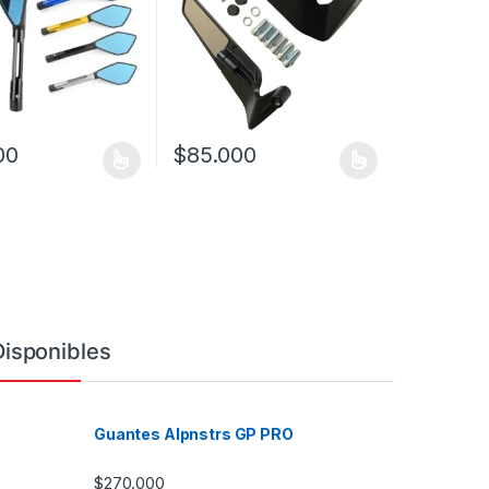
00
$
85.000
ucto tiene múltiples variantes. Las opciones se pueden elegir en la 
Este producto tiene múltiples variantes. Las
Disponibles
Guantes Alpnstrs GP PRO
$
270.000