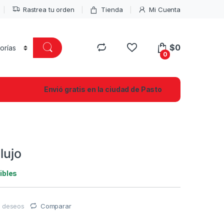
Rastrea tu orden
Tienda
Mi Cuenta
$
0
0
Envió gratis en la ciudad de Pasto
lujo
ibles
de deseos
Comparar