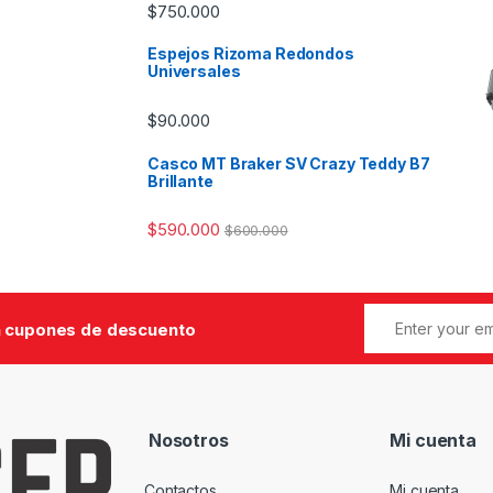
$
750.000
Espejos Rizoma Redondos
Universales
$
90.000
Casco MT Braker SV Crazy Teddy B7
Brillante
$
590.000
$
600.000
 cupones de descuento
Nosotros
Mi cuenta
Contactos
Mi cuenta