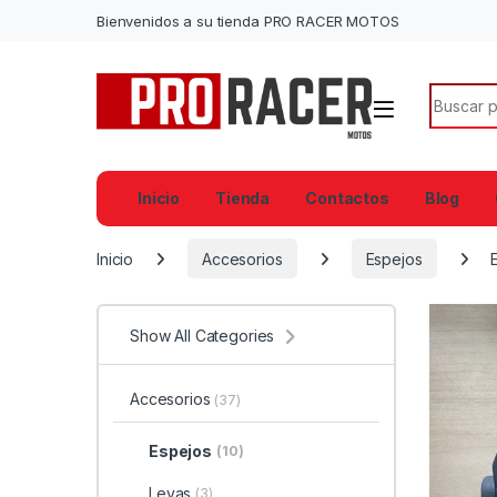
Bienvenidos a su tienda PRO RACER MOTOS
Search f
Inicio
Tienda
Contactos
Blog
Inicio
Accesorios
Espejos
Show All Categories
Accesorios
(37)
Espejos
(10)
Levas
(3)