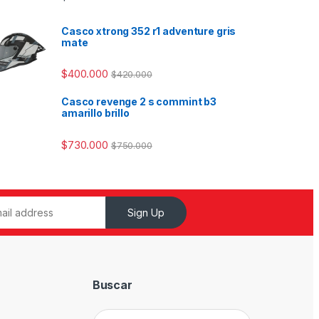
Casco xtrong 352 r1 adventure gris
mate
$
400.000
$
420.000
Casco revenge 2 s commint b3
amarillo brillo
$
730.000
$
750.000
Sign Up
Buscar
Buscar: