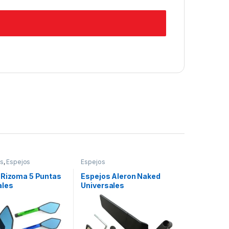
os
,
Espejos
Espejos
 Rizoma 5 Puntas
Espejos Aleron Naked
ales
Universales