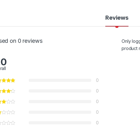
Reviews
sed on 0 reviews
Only log
product 
.0
rall
0
0
0
0
0