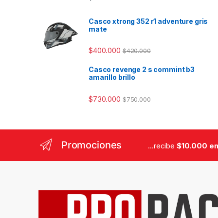
Casco xtrong 352 r1 adventure gris
mate
$
400.000
$
420.000
Casco revenge 2 s commint b3
amarillo brillo
$
730.000
$
750.000
Promociones
...recibe
$10.000 en