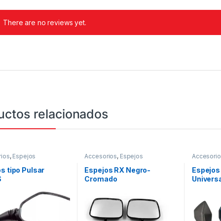
There are no reviews yet.
uctos relacionados
ios
,
Espejos
Accesorios
,
Espejos
Accesori
s tipo Pulsar
Espejos RX Negro-
Espejos
S
Cromado
Univers