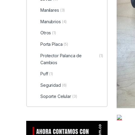
Manilares
(3)
Manubrios
(4)
Otros
(1)
Porta Placa
(5)
Protector Palanca de
(1)
Cambios
Puff
(1)
Seguridad
(6)
Soporte Celular
(3)