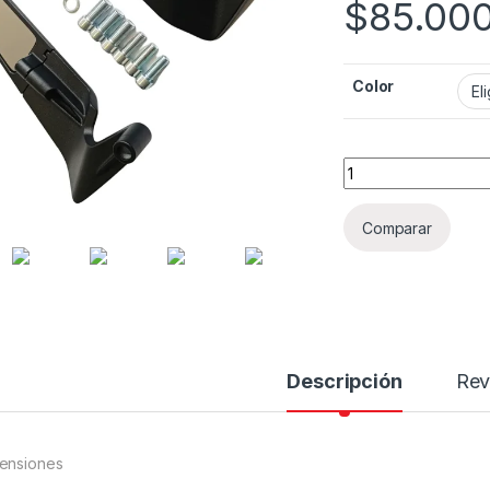
$
85.00
Color
Espejos Aleron Nak
Comparar
Descripción
Rev
ensiones