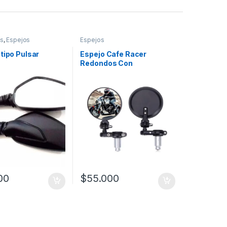
os
,
Espejos
Espejos
tipo Pulsar
Espejo Cafe Racer
Redondos Con
Abrazadera
00
$
55.000
a página de producto
as opciones se pueden elegir en la página de producto