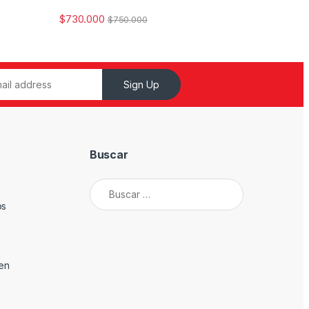
$
730.000
$
750.000
Sign Up
Buscar
Buscar:
os
den