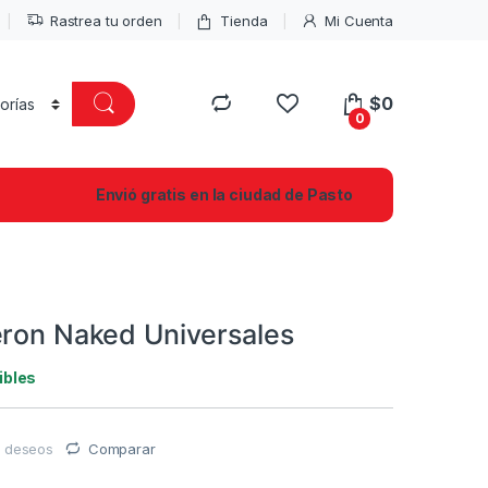
Rastrea tu orden
Tienda
Mi Cuenta
$
0
0
Envió gratis en la ciudad de Pasto
eron Naked Universales
ibles
de deseos
Comparar