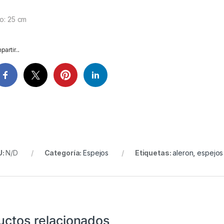
go: 25 cm
artir...
U:
N/D
Categoría:
Espejos
Etiquetas:
aleron
,
espejos
uctos relacionados