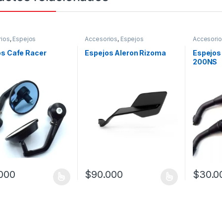
ios
,
Espejos
Accesorios
,
Espejos
Accesori
os Cafe Racer
Espejos Aleron Rizoma
Espejos 
200NS
000
$
90.000
$
30.0
oducto tiene múltiples variantes. Las opciones se pueden elegir en l
Este producto tiene múltiples variantes. L