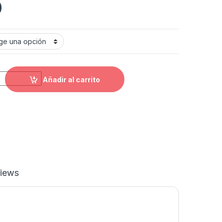
0
ed Universales quantity
Añadir al carrito
iews