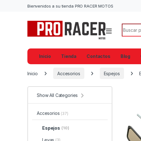
Bienvenidos a su tienda PRO RACER MOTOS
Search f
Inicio
Tienda
Contactos
Blog
Inicio
Accesorios
Espejos
Show All Categories
Accesorios
(37)
Espejos
(10)
Levas
(3)