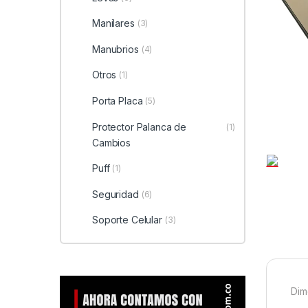
Manilares
(3)
Manubrios
(4)
Otros
(1)
Porta Placa
(5)
Protector Palanca de
(1)
Cambios
Puff
(1)
Seguridad
(6)
Soporte Celular
(3)
Dim