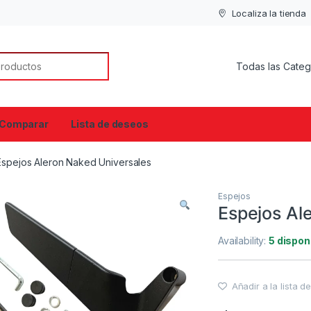
Localiza la tienda
or:
Comparar
Lista de deseos
Espejos Aleron Naked Universales
Espejos
Espejos Al
Availability:
5 dispon
Añadir a la lista 