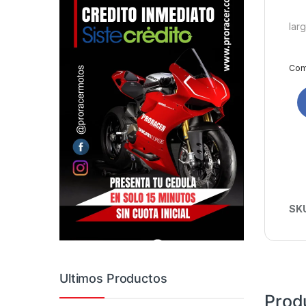
lar
Comp
SK
Ultimos Productos
Prod