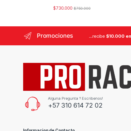
$
730.000
$
750.000
Promociones
...recibe
$10.000 en
Alguna Pregunta ? Escribenos!
+57 310 614 72 02
Informacion de Contacto