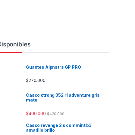
Disponibles
Guantes Alpnstrs GP PRO
$
270.000
Casco xtrong 352 r1 adventure gris
mate
$
400.000
$
420.000
Casco revenge 2 s commint b3
amarillo brillo