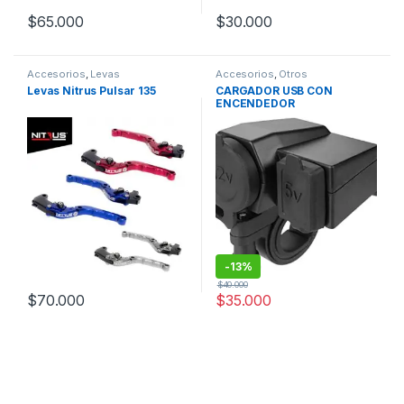
$
65.000
$
30.000
Este producto tiene múltiples variantes. Las opciones se pueden
Accesorios
,
Levas
Accesorios
,
Otros
Levas Nitrus Pulsar 135
CARGADOR USB CON
ENCENDEDOR
-
13%
$
40.000
$
70.000
$
35.000
Este producto tiene múltiples variantes. Las opciones se pueden