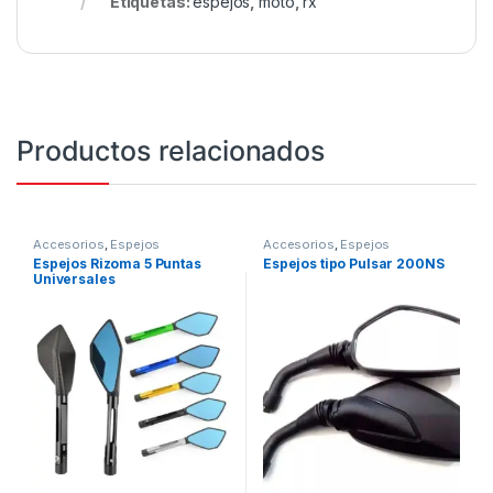
Etiquetas:
espejos
,
moto
,
rx
Productos relacionados
Accesorios
,
Espejos
Accesorios
,
Espejos
Espejos Rizoma 5 Puntas
Espejos tipo Pulsar 200NS
Universales