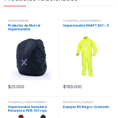
Impermeables
Conjuntos
,
Impermeables
Protector de Morral
Impermeable SHAFT 401 – V
Impermeable
$
25.000
$
189.000
Este producto tiene múltiples v
Conjuntos
,
Impermeables
Accesorios
,
Espejos
Impermeable Sudadera
Espejos RX Negro-Cromado
Puizzance PZR-101 rojo