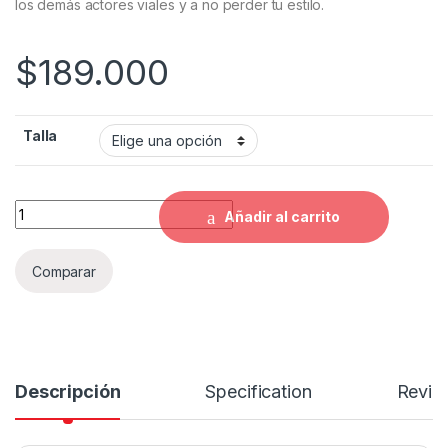
los demás actores viales y a no perder tu estilo.
$
189.000
Talla
Impermeable SHAFT 401 - N quantity
Añadir al carrito
Comparar
Descripción
Specification
Revie