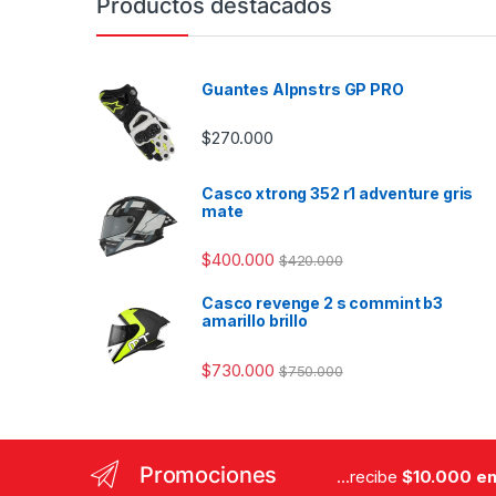
Productos destacados
Guantes Alpnstrs GP PRO
$
270.000
Casco xtrong 352 r1 adventure gris
mate
$
400.000
$
420.000
Casco revenge 2 s commint b3
amarillo brillo
$
730.000
$
750.000
Promociones
...recibe
$10.000 en