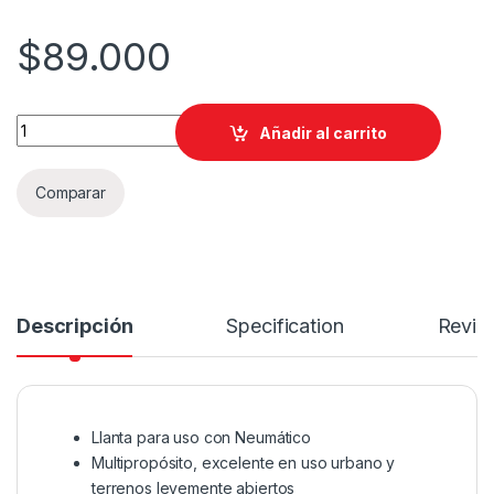
$
89.000
LLANTA KONTROL 3.00-18 311 quantity
Añadir al carrito
Comparar
Descripción
Specification
Revie
Llanta para uso con Neumático
Multipropósito, excelente en uso urbano y
terrenos levemente abiertos