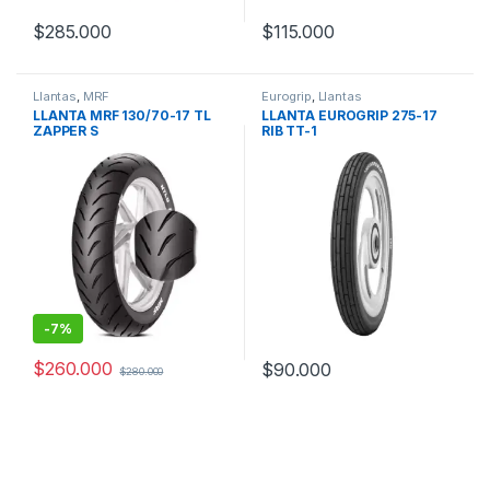
$
285.000
$
115.000
Llantas
,
MRF
Eurogrip
,
Llantas
LLANTA MRF 130/70-17 TL
LLANTA EUROGRIP 275-17
ZAPPER S
RIB TT-1
-
7%
$
260.000
$
90.000
$
280.000