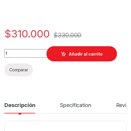
$
310.000
$
330.000
LLANTA MICHELIN 100/80-17 PILOT STREET 2 RADIAL TL/TT q
Añadir al carrito
Comparar
Descripción
Specification
Revie