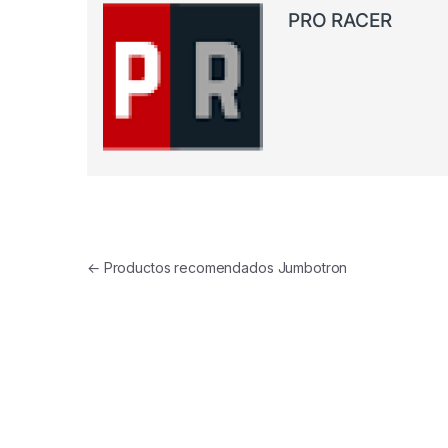
PRO RACER
Navegación de entradas
←
Productos recomendados Jumbotron