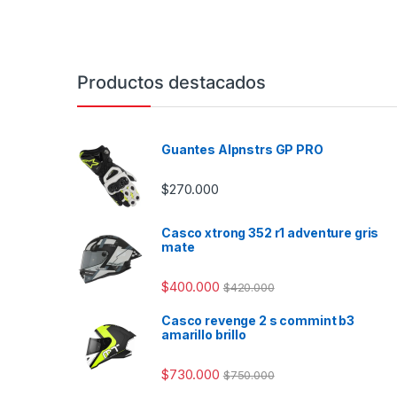
Productos destacados
Guantes Alpnstrs GP PRO
$
270.000
Casco xtrong 352 r1 adventure gris
mate
$
400.000
$
420.000
Casco revenge 2 s commint b3
amarillo brillo
$
730.000
$
750.000