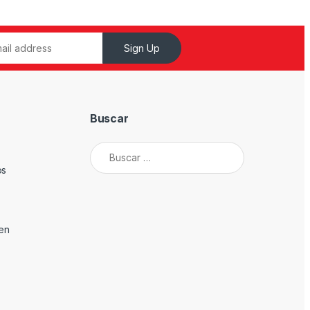
Sign Up
Buscar
Buscar:
os
den