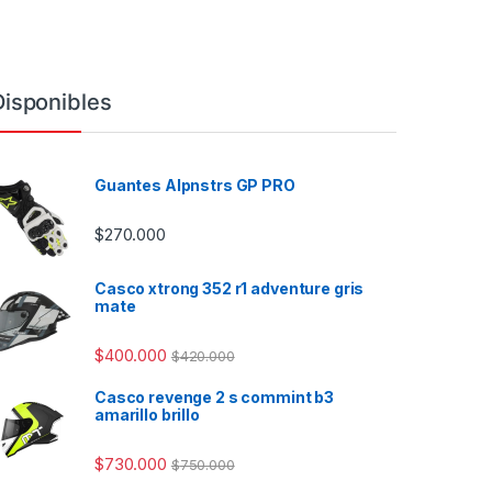
Disponibles
Guantes Alpnstrs GP PRO
$
270.000
Casco xtrong 352 r1 adventure gris
mate
$
400.000
$
420.000
Casco revenge 2 s commint b3
amarillo brillo
$
730.000
$
750.000