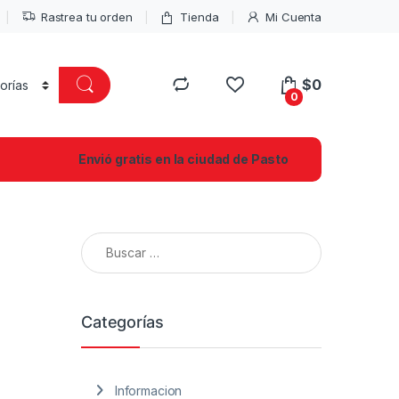
Rastrea tu orden
Tienda
Mi Cuenta
$
0
0
Envió gratis en la ciudad de Pasto
Buscar:
Categorías
Informacion