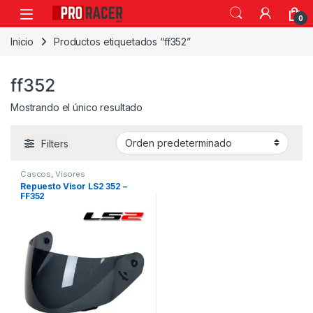
0
Inicio
Productos etiquetados “ff352”
ff352
Mostrando el único resultado
Filters
Cascos
,
Visores
Repuesto Visor LS2 352 –
FF352