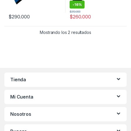
-
16%
$
310.000
$
290.000
$
260.000
Este producto tiene múltiples variantes. Las opciones se pueden
Este producto tiene múltiples v
Mostrando los 2 resultados
Tienda
Mi Cuenta
Nosotros