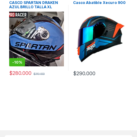
Spartan
Xecuro
CASCO SPARTAN DRAKEN
Casco Abatible Xecuro 900
AZUL BRILLO TALLA XL
-
10%
$
280.000
$
290.000
$
310.000
Este producto tiene múltiples v