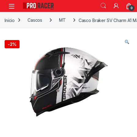
0
Inicio
Cascos
MT
Casco Braker SV Charm A1 Ma
-
2%