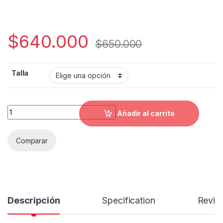
$
640.000
$
650.000
Talla
Casco Braker SV Charm A1 Matt quantity
Añadir al carrito
Comparar
Descripción
Specification
Revie