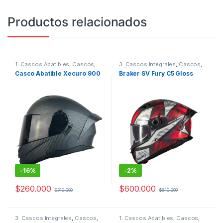
Productos relacionados
1. Cascos Abatibles
,
Cascos
,
3. Cascos Integrales
,
Cascos
,
Xecuro
MT
Casco Abatible Xecuro 900
Braker SV Fury C5 Gloss
-
16%
-
2%
$
260.000
$
600.000
$
310.000
$
610.000
Este producto tiene múltiples variantes. Las opciones se pueden
3. Cascos Integrales
,
Cascos
,
1. Cascos Abatibles
,
Cascos
,