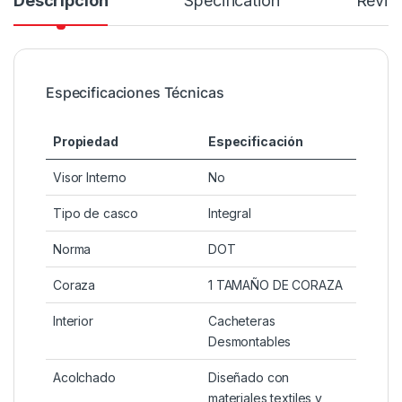
Descripción
Specification
Revie
Especificaciones Técnicas
Propiedad
Especificación
Visor Interno
No
Tipo de casco
Integral
Norma
DOT
Coraza
1 TAMAÑO DE CORAZA
Interior
Cacheteras
Desmontables
Acolchado
Diseñado con
materiales textiles y