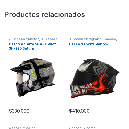
Productos relacionados
2. Cascos Abiertos
,
3. Cascos
3. Cascos Integrales
,
Cascos
,
Integrales
,
Cascos
,
Shaft
Xsports
Casco Abierto SHAFT Pilot
Casco Xsports Venom
SH-225 Saturn
$
330.000
$
410.000
Este producto tiene múltiples variantes. Las opciones se pueden
Este producto tiene múltiples v
Cascos
,
Visores
Cascos
,
Visores