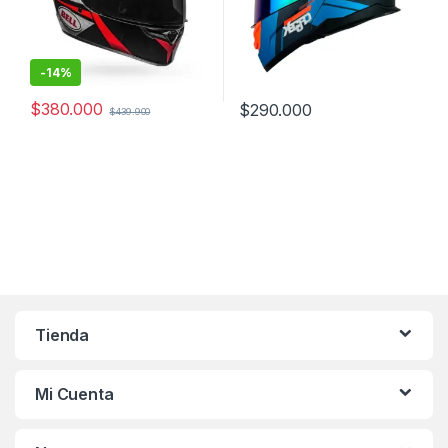
-
14%
$
380.000
$
290.000
$
439.900
Este producto tiene múltiples variantes. Las opciones se pueden
Este producto tiene múltiples v
Tienda
Mi Cuenta