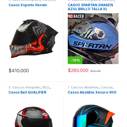
Xsports
Spartan
Casco Xsports Venom
CASCO SPARTAN DRAKEN
AZUL BRILLO TALLA XL
-
10%
$
280.000
$
410.000
$
310.000
Este producto tiene múltiples variantes. Las opciones se pueden
3. Cascos Integrales
,
BELL
,
1. Cascos Abatibles
,
Cascos
,
Cascos
Xecuro
Casco Bell QUALIFIER
Casco Abatible Xecuro 900