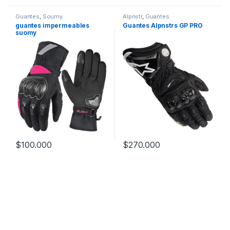
Guantes
,
Soumy
Alpnstr
,
Guantes
guantes impermeables
Guantes Alpnstrs GP PRO
suomy
$
100.000
$
270.000
Este producto tiene múltiples variantes. Las opciones se pueden
Este producto tiene múltiples v