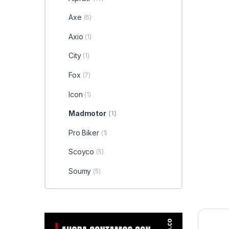
Axe
(6)
Axio
(1)
City
(1)
Fox
(7)
Icon
(1)
Madmotor
(1)
Pro Biker
(1)
Scoyco
(5)
Soumy
(5)