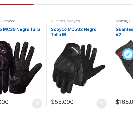
s
,
Scoyco
Guantes
,
Scoyco
Alpnstr
,
Gu
o MC29 Negro Talla
Scoyco MC582 Negro
Guantes
Talla M
V2
000
$
55.000
$
165.
Este prod