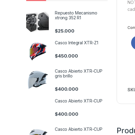
NOT
cad
Repuesto Mecanismo
xtrong 352 R1
Comp
$
25.000
Casco Integral XTR-Z1
$
450.000
Casco Abierto XTR-CUP
gris brillo
$
400.000
SK
Casco Abierto XTR-CUP
$
400.000
Prod
Casco Abierto XTR-CUP