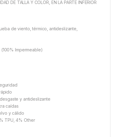
AD DE TALLA Y COLOR, EN LA PARTE INFERIOR
rueba de viento, térmico, antideslizante,
or (100% Impermeable)
seguridad
rápido
l desgaste y antideslizante
tra caídas
lvo y cálido
 5% TPU, 4% Other