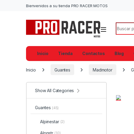
Bienvenidos a su tienda PRO RACER MOTOS
Search f
Inicio
Tienda
Contactos
Blog
Inicio
Guantes
Madmotor
G
Show All Categories
Guantes
(45)
Alpinestar
(2)
Alpnstr
(10)