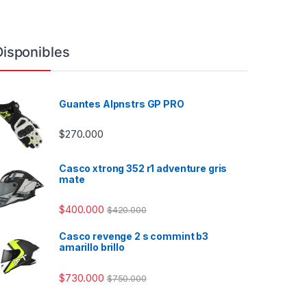
Disponibles
Guantes Alpnstrs GP PRO
$
270.000
Casco xtrong 352 r1 adventure gris
mate
$
400.000
$
420.000
Casco revenge 2 s commint b3
amarillo brillo
$
730.000
$
750.000