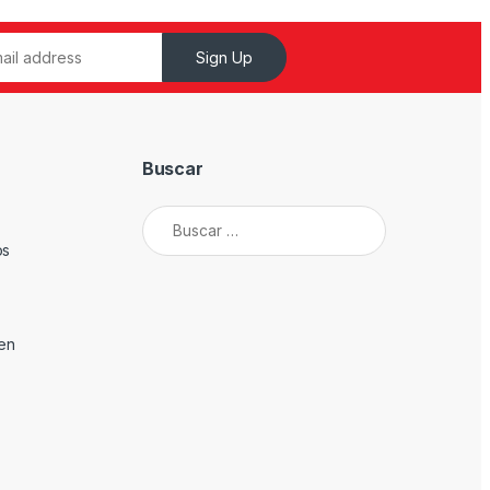
Sign Up
Buscar
Buscar:
os
den