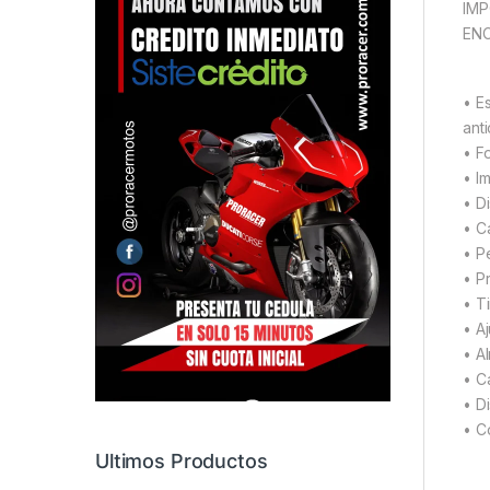
IMP
EN
• E
anti
• F
• I
• D
• C
• P
• P
• T
• A
• A
• C
• D
• C
Ultimos Productos