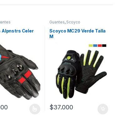
antes
Guantes
,
Scoyco
 Alpnstrs Celer
Scoyco MC29 Verde Talla
M
000
$
37.000
ucto tiene múltiples variantes. Las opciones se pueden elegir en la 