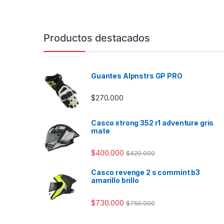
Productos destacados
Guantes Alpnstrs GP PRO
$
270.000
Casco xtrong 352 r1 adventure gris
mate
$
400.000
$
420.000
Casco revenge 2 s commint b3
amarillo brillo
$
730.000
$
750.000