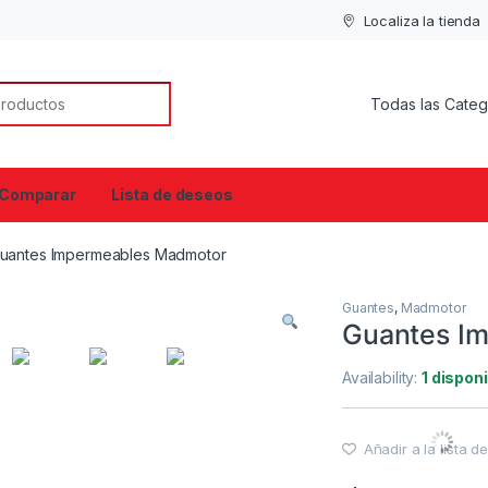
Localiza la tienda
or:
Comparar
Lista de deseos
uantes Impermeables Madmotor
Guantes
,
Madmotor
Guantes I
Availability:
1 dispon
Añadir a la lista 