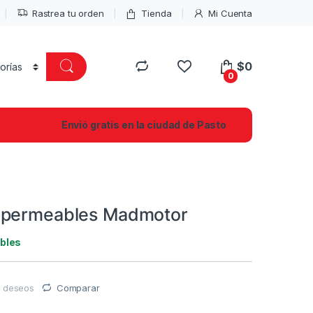
Rastrea tu orden
Tienda
Mi Cuenta
$
0
0
Envió gratis en la ciudad de Pasto
mpermeables Madmotor
ibles
de deseos
Comparar