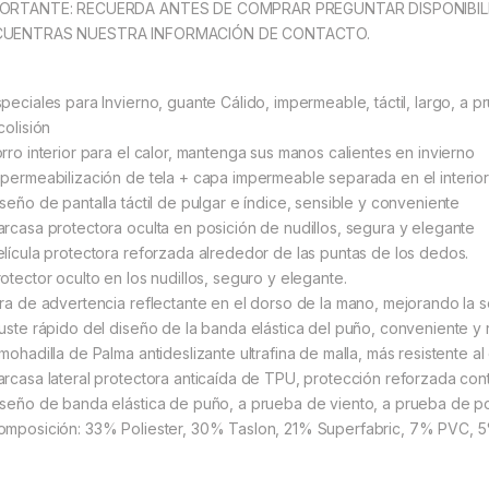
ORTANTE: RECUERDA ANTES DE COMPRAR PREGUNTAR DISPONIBILID
CUENTRAS NUESTRA INFORMACIÓN DE CONTACTO.
speciales para Invierno, guante Cálido, impermeable, táctil, largo, a p
colisión
orro interior para el calor, mantenga sus manos calientes en invierno
mpermeabilización de tela + capa impermeable separada en el interi
iseño de pantalla táctil de pulgar e índice, sensible y conveniente
arcasa protectora oculta en posición de nudillos, segura y elegante
elícula protectora reforzada alrededor de las puntas de los dedos.
rotector oculto en los nudillos, seguro y elegante.
ira de advertencia reflectante en el dorso de la mano, mejorando la 
juste rápido del diseño de la banda elástica del puño, conveniente y 
lmohadilla de Palma antideslizante ultrafina de malla, más resistente a
arcasa lateral protectora anticaída de TPU, protección reforzada con
iseño de banda elástica de puño, a prueba de viento, a prueba de po
omposición: 33% Poliester, 30% Taslon, 21% Superfabric, 7% PVC,