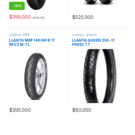
-
10%
$
395.000
$
525.000
$
440.000
Llantas
,
MRF
Llantas
,
Queen
LLANTA MRF 140/60 R 17
LLANTA QUEEN 250-17
REVZ M-TL
P6052 TT
$
395.000
$
80.000