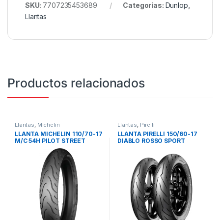
SKU:
7707235453689
Categorías:
Dunlop
,
Llantas
Productos relacionados
Llantas
,
Michelin
Llantas
,
Pirelli
LLANTA MICHELIN 110/70-17
LLANTA PIRELLI 150/60-17
M/C 54H PILOT STREET
DIABLO ROSSO SPORT
RADIAL F TL/TT