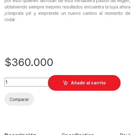
por esto quienes disfrutan de esta verdadera pasión las eligen,
obteniendo siempre mejores resultados encuentra la tuya ahora
¡cómprala ya! y emprende un nuevo camino al momento de
rodar.
$
360.000
LLANTA DUNLOP 130/70-17 ArrowMax GT601 TL quantity
Añadir al carrito
Comparar