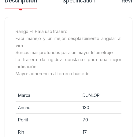
Descripción
Specification
Revie
Rango H. Para uso trasero
Fácil manejo y un mejor desplazamiento angular al
virar
Surcos más profundos para un mayor kilometraje
La trasera da rigidez constante para una mejor
inclinación
Mayor adherencia al terreno húmedo
Marca
DUNLOP
Ancho
130
Perfil
70
Rin
17