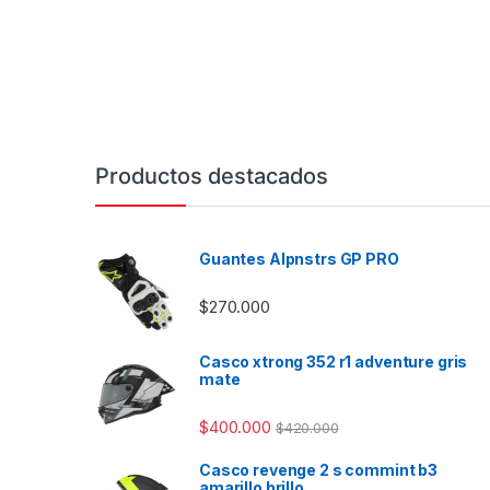
Productos destacados
Guantes Alpnstrs GP PRO
$
270.000
Casco xtrong 352 r1 adventure gris
mate
$
400.000
$
420.000
Casco revenge 2 s commint b3
amarillo brillo