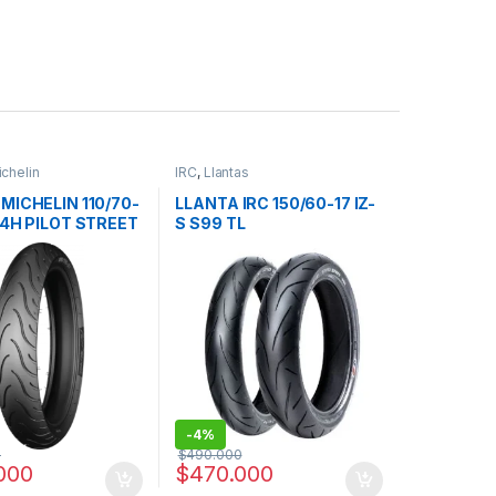
chelin
IRC
,
Llantas
MICHELIN 110/70-
LLANTA IRC 150/60-17 IZ-
54H PILOT STREET
S S99 TL
F TL/TT
-
4%
0
$
490.000
000
$
470.000