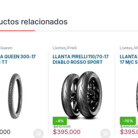
uctos relacionados
,
Queen
Llantas
,
Pirelli
Llantas
,
Mi
A QUEEN 300-17
LLANTA PIRELLI 110/70-17
LLANTA 
 TT
DIABLO ROSSO SPORT
17 M/C 
RADIAL 
-
4%
-
10%
$
410.000
$
440.00
.000
$
395.000
$
395.