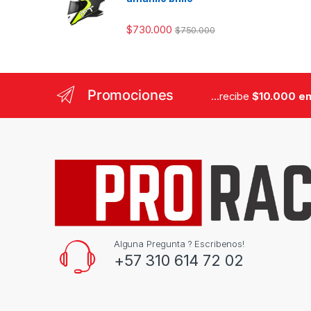
$
730.000
$
750.000
Promociones
...recibe
$10.000 en
Alguna Pregunta ? Escribenos!
+57 310 614 72 02