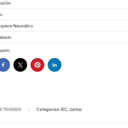
sición
so
quiere Neumático
abado
artir...
U:
11048609
Categorías:
IRC
,
Llantas