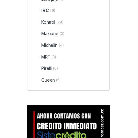
IRC
(6)
Kontrol
(24)
Maxione
(2)
Michelin
(4)
MRF
(3)
Pirelli
(6)
Queen
(5)