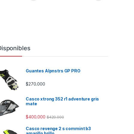
Disponibles
Guantes Alpnstrs GP PRO
$
270.000
Casco xtrong 352 r1 adventure gris
mate
$
400.000
$
420.000
Casco revenge 2 s commint b3
amarillo brillo