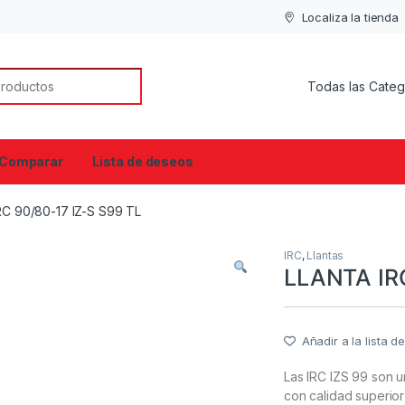
Localiza la tienda
or:
Comparar
Lista de deseos
RC 90/80-17 IZ-S S99 TL
IRC
,
Llantas
LLANTA IRC
Añadir a la lista 
Las IRC IZS 99 son u
con calidad superio