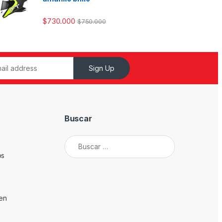
$
730.000
$
750.000
Sign Up
Buscar
Buscar:
os
den