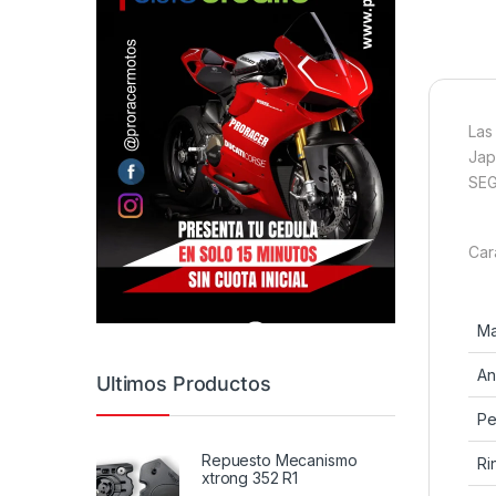
Las
Jap
SEG
Car
Ma
An
Ultimos Productos
Per
Repuesto Mecanismo
Ri
xtrong 352 R1