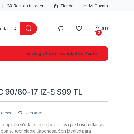
Rastrea tu orden
Tienda
Mi Cuenta
$
0
0
Envió gratis en la ciudad de Pasto
 90/80-17 IZ-S S99 TL
de deseos
Comparar
na opción sólida para motociclistas que buscan llantas
r con su tecnología Japonesa. Son ideales para