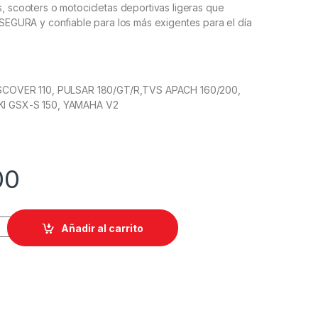
, scooters o motocicletas deportivas ligeras que
 SEGURA y confiable para los más exigentes para el día
ISCOVER 110, PULSAR 180/GT/R,TVS APACH 160/200,
KI GSX-S 150, YAMAHA V2
00
17 IZ-S S99 TL quantity
Añadir al carrito