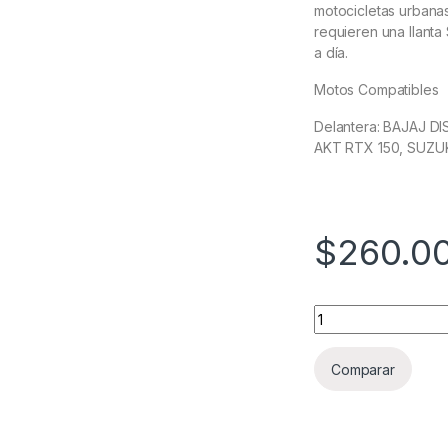
motocicletas urbanas
requieren una llanta
a día.
Motos Compatibles
Delantera: BAJAJ D
AKT RTX 150, SUZU
$
260.0
LLANTA IRC 90/80-
Comparar