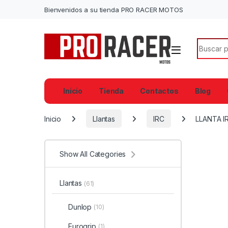
Bienvenidos a su tienda PRO RACER MOTOS
Search f
Inicio
Tienda
Contactos
Blog
Inicio
Llantas
IRC
LLANTA I
Show All Categories
Llantas
(61)
Dunlop
(10)
Eurogrip
(1)