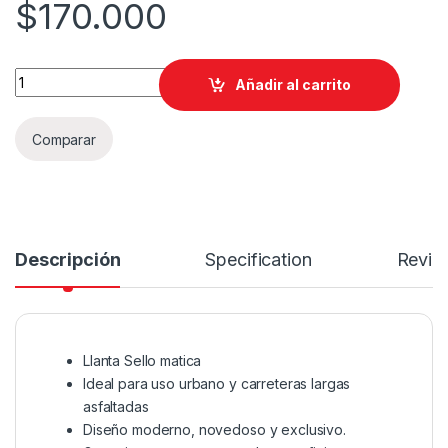
$
170.000
LLANTA KONTROL 130/70-17 2030 quantity
Añadir al carrito
Comparar
Descripción
Specification
Revie
Llanta Sello matica
Ideal para uso urbano y carreteras largas
asfaltadas
Diseño moderno, novedoso y exclusivo.