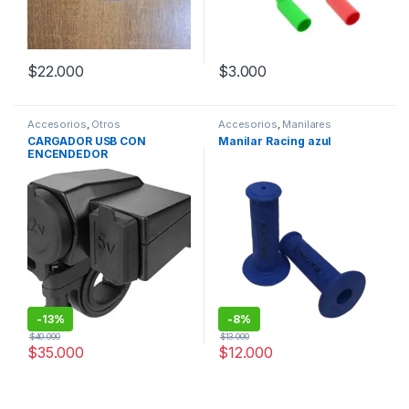
$
22.000
$
3.000
Este producto tiene múltiples variantes. Las opciones se pueden
Accesorios
,
Otros
Accesorios
,
Manilares
CARGADOR USB CON
Manilar Racing azul
ENCENDEDOR
-
13%
-
8%
$
40.000
$
13.000
$
35.000
$
12.000