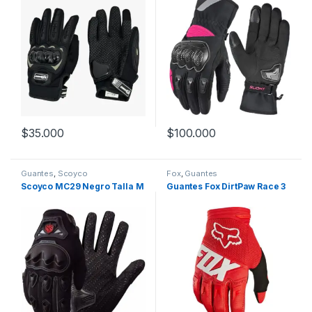
$
35.000
$
100.000
Este producto tiene múltiples variantes. Las opciones se pueden
Este producto tiene múltiples v
Guantes
,
Scoyco
Fox
,
Guantes
Scoyco MC29 Negro Talla M
Guantes Fox DirtPaw Race 3