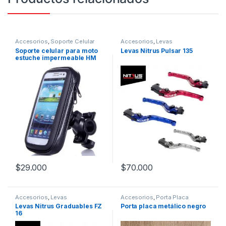
Accesorios
,
Soporte Celular
Accesorios
,
Levas
Soporte celular para moto
Levas Nitrus Pulsar 135
estuche impermeable HM
$
29.000
$
70.000
Este producto tiene múltiples variantes. Las opciones se pueden
Este producto tiene múltiples v
Accesorios
,
Levas
Accesorios
,
Porta Placa
Levas Nitrus Graduables FZ
Porta placa metálico negro
16