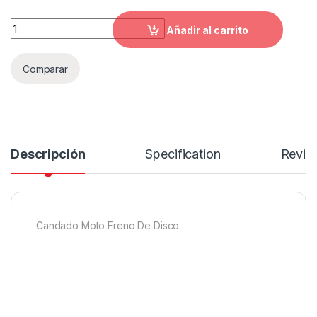
CANDADO PARA MOTO FRENO DE DISCO A20 quantity
Añadir al carrito
Comparar
Descripción
Specification
Revie
Candado Moto Freno De Disco