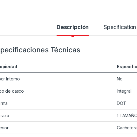
Descripción
Specification
pecificaciones Técnicas
opiedad
Especifi
sor Interno
No
po de casco
Integral
rma
DOT
raza
1 TAMAÑ
erior
Cacheter