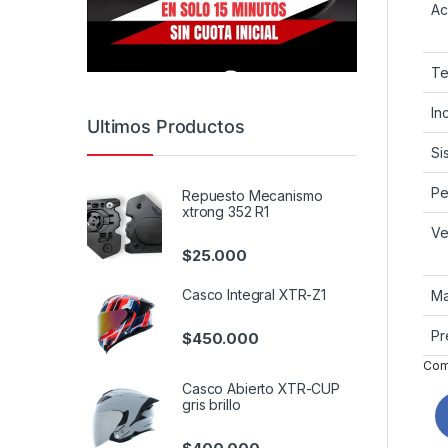
Ac
Te
In
Ultimos Productos
Si
Pe
Repuesto Mecanismo
xtrong 352 R1
Ve
$
25.000
Casco Integral XTR-Z1
Ma
Pr
$
450.000
Comp
Casco Abierto XTR-CUP
gris brillo