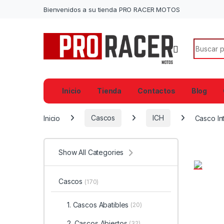
Bienvenidos a su tienda PRO RACER MOTOS
Search f
Inicio
Tienda
Contactos
Blog
Inicio
Cascos
ICH
Casco In
Show All Categories
Cascos
(170)
1. Cascos Abatibles
(20)
2. Cascos Abiertos
(32)