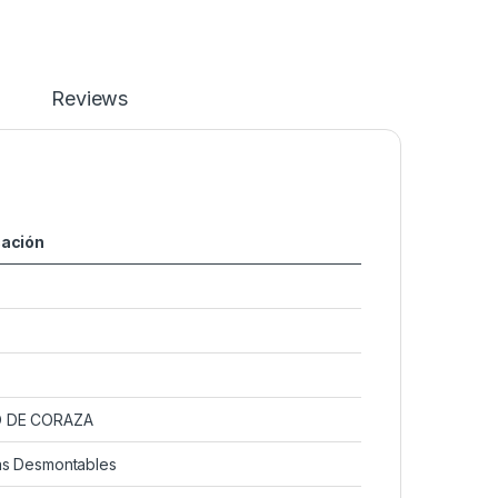
Reviews
cación
O DE CORAZA
as Desmontables