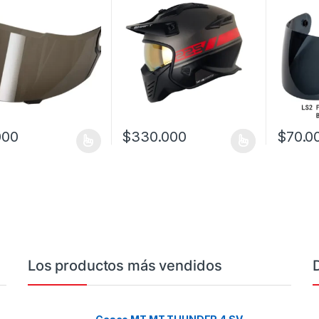
000
$
330.000
$
70.0
oducto tiene múltiples variantes. Las opciones se pueden elegir en l
Este producto tiene múltiples variantes. L
Este prod
Los productos más vendidos