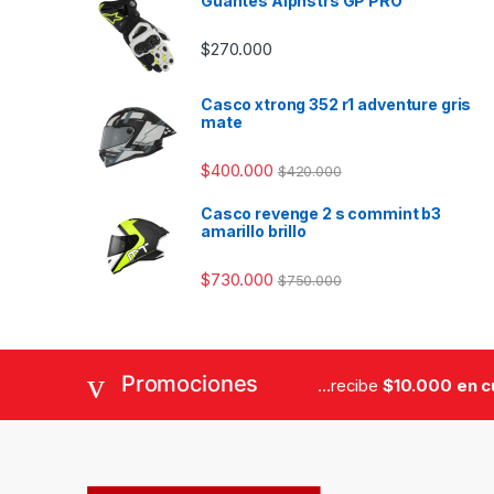
Guantes Alpnstrs GP PRO
$
270.000
Casco xtrong 352 r1 adventure gris
mate
$
400.000
$
420.000
Casco revenge 2 s commint b3
amarillo brillo
$
730.000
$
750.000
Promociones
...recibe
$10.000 en 