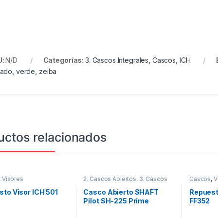
U:
N/D
Categorías:
3. Cascos Integrales
,
Cascos
,
ICH
rado
,
verde
,
zeiba
uctos relacionados
,
Visores
2. Cascos Abiertos
,
3. Cascos
Cascos
,
V
Integrales
,
Cascos
,
Shaft
to Visor ICH 501
Casco Abierto SHAFT
Repuest
Pilot SH-225 Prime
FF352