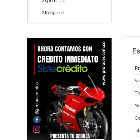
Xsports
(13)
Xtrong
(32)
Es
Pr
Vi
Ti
No
Co
Int