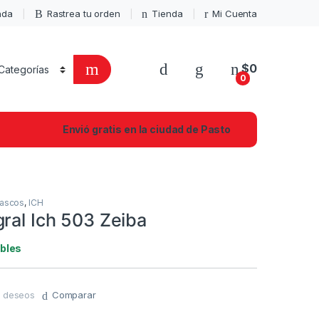
enda
Rastrea tu orden
Tienda
Mi Cuenta
$
0
0
Envió gratis en la ciudad de Pasto
ascos
,
ICH
ral Ich 503 Zeiba
ibles
de deseos
Comparar