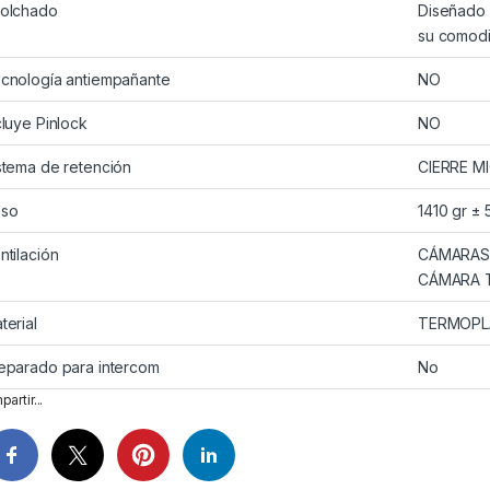
olchado
Diseñado 
su comod
cnología antiempañante
NO
cluye Pinlock
NO
stema de retención
CIERRE M
so
1410 gr ± 
ntilación
CÁMARAS 
CÁMARA T
terial
TERMOPLÁ
eparado para intercom
No
artir...