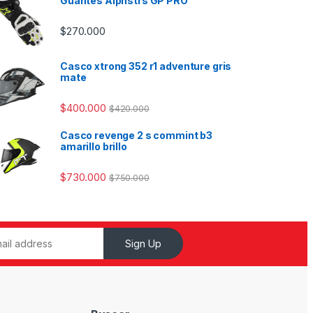
Guantes Alpnstrs GP PRO
$
270.000
Casco xtrong 352 r1 adventure gris
mate
$
400.000
$
420.000
Casco revenge 2 s commint b3
amarillo brillo
$
730.000
$
750.000
Sign Up