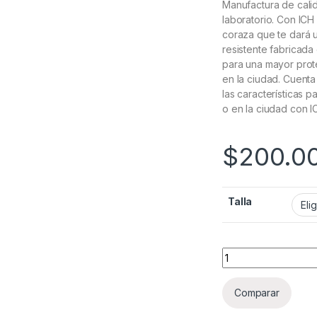
Manufactura de calid
laboratorio. Con ICH
coraza que te dará
resistente fabricada
para una mayor prot
en la ciudad. Cuenta
las características p
o en la ciudad con I
$
200.0
Talla
Casco Integral Ich
Comparar