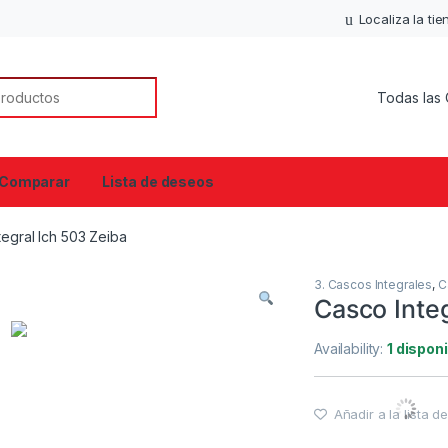
Localiza la ti
or:
Comparar
Lista de deseos
tegral Ich 503 Zeiba
3. Cascos Integrales
,
C
Casco Integ
Availability:
1 dispon
Añadir a la lista 