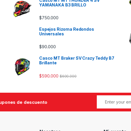
Casco MT MT THUNDER 4 SV
YAMANAKA B3 BRILLO
$
750.000
Espejos Rizoma Redondos
Universales
$
90.000
Casco MT Braker SV Crazy Teddy B7
Brillante
$
590.000
$
600.000
cupones de descuento