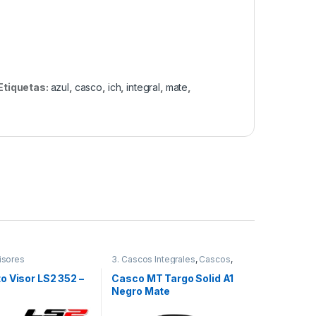
Etiquetas:
azul
,
casco
,
ich
,
integral
,
mate
,
isores
3. Cascos Integrales
,
Cascos
,
MT
o Visor LS2 352 –
Casco MT Targo Solid A1
Negro Mate