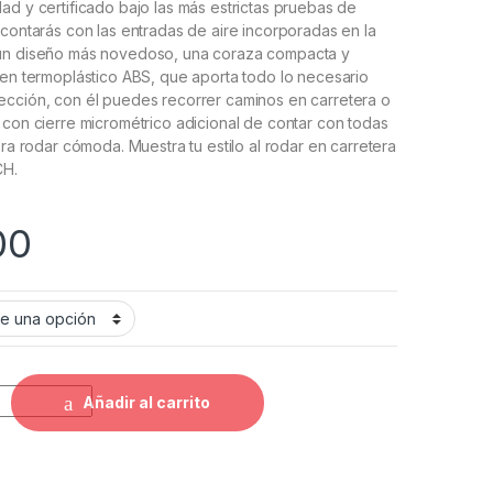
ad y certificado bajo las más estrictas pruebas de
 contarás con las entradas de aire incorporadas en la
 un diseño más novedoso, una coraza compacta y
 en termoplástico ABS, que aporta todo lo necesario
ección, con él puedes recorrer caminos en carretera o
 con cierre micrométrico adicional de contar con todas
ara rodar cómoda. Muestra tu estilo al rodar en carretera
CH.
00
 503 Zeiba quantity
Añadir al carrito